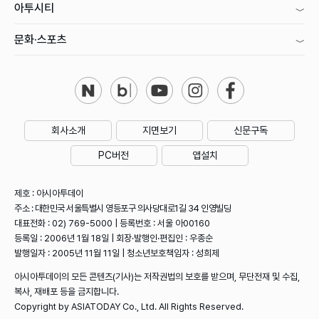
아투시티
문화·스포츠
회사소개
지면보기
신문구독
PC버전
앱설치
제호 : 아시아투데이
주소 : 대한민국 서울특별시 영등포구 의사당대로1길 34 인영빌딩
대표전화 : 02) 769-5000 | 등록번호 : 서울 아00160
등록일 : 2006년 1월 18일 | 회장·발행인·편집인 : 우종순
발행일자 : 2005년 11월 11일 | 청소년보호책임자 : 성희제
아시아투데이의 모든 콘텐츠(기사)는 저작권법의 보호를 받으며, 무단전재 및 수집,
복사, 재배포 등을 금지합니다.
Copyright by ASIATODAY Co., Ltd. All Rights Reserved.