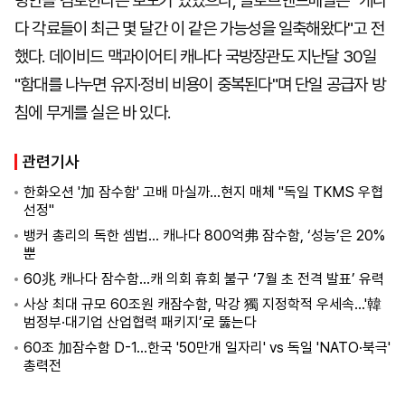
방안을 검토한다는 보도가 있었으나, 글로브앤드메일은 "캐나
다 각료들이 최근 몇 달간 이 같은 가능성을 일축해왔다"고 전
했다. 데이비드 맥과이어티 캐나다 국방장관도 지난달 30일
"함대를 나누면 유지·정비 비용이 중복된다"며 단일 공급자 방
침에 무게를 실은 바 있다.
관련기사
한화오션 '加 잠수함' 고배 마실까…현지 매체 "독일 TKMS 우협
선정"
뱅커 총리의 독한 셈법… 캐나다 800억弗 잠수함, ‘성능’은 20%
뿐
60兆 캐나다 잠수함…캐 의회 휴회 불구 ‘7월 초 전격 발표’ 유력
사상 최대 규모 60조원 캐잠수함, 막강 獨 지정학적 우세속...'韓
범정부·대기업 산업협력 패키지’로 뚫는다
60조 加잠수함 D-1…한국 '50만개 일자리' vs 독일 'NATO·북극'
총력전