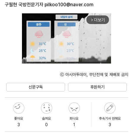
구필현 국방전문기자
pilkoo100@naver.com
더보기
arrow_forward_ios
ⓒ 아시아투데이, 무단전재 및 재배포 금지
Unmute
신문구독
후원하기
좋아요
슬퍼요
화나요
후속기사 원해요
3
0
1
3