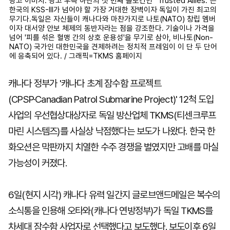
광고 이미지. 광고 우측 하단의 첫 번째 슬로건인 "Trusted Allies."는
한국의 KSS-III가 넘어야 할 가장 거대한 장벽이자 독일이 가진 최고의
무기다.독일은 자신들이 캐나다와 마찬가지로 나토(NATO) 창립 멤버
이자 대서양 안보 체제의 동반자라는 점을 강조한다. 기술이나 가격을
넘어 '피를 섞은 혈맹 간의 상호 운용성'을 무기로 삼아, 비나토(Non-
NATO) 국가인 대한민국을 견제하려는 정치적 프레임이 이 단 두 단어
에 응축되어 있다. / 그래픽=TKMS 홈페이지
캐나다 정부가 '캐나다 초계 잠수함 프로젝트
(CPSP·Canadian Patrol Submarine Project)' 12척 도입
사업의 우선협상대상자로 독일 방산업체 TKMS(티센크루프
마린 시스템즈)를 사실상 낙점했다는 보도가 나왔다. 한국 한
화오션은 막판까지 치열한 수주 경쟁을 벌였지만 고배를 마실
가능성이 커졌다.
6일(현지 시각) 캐나다 유력 일간지 글로브앤드메일은 복수의
소식통을 인용해 오타와(캐나다 연방정부)가 독일 TKMS를
차세대 잠수함 사업자로 선택했다고 보도했다. 보도이후 6일