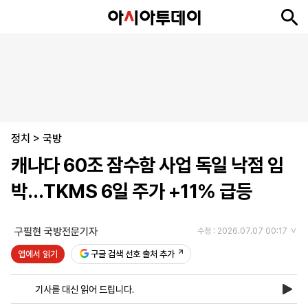
뉴
최
속
정
사
경
국
오
피
아
문
포
스
신
보
치
회
제
제
피
플
투
화
토
니
시
·
정치
언
티
스
>
국방
포
캐나다 60조 잠수함 사업 독일 낙점 임
츠
박…TKMS 6일 주가 +11% 급등
ENGLISH
中
Tiếng
文
Việt
구필현 국방전문기자
수정 : 2026.07.07 00:17
앱에서 읽기
구글 검색 선호 출처 추가
지
신
후
제
회
앱
면
문
원
보
사
설
기사를 대신 읽어 드립니다.
보
구
하
24
소
치
기
독
기
시
개