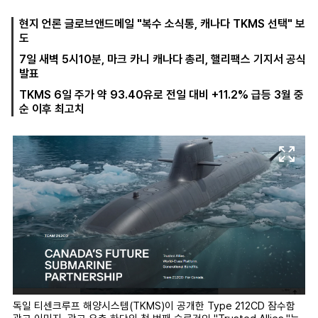
현지 언론 글로브앤드메일 "복수 소식통, 캐나다 TKMS 선택" 보
도
마
운
대
7일 새벽 5시10분, 마크 카니 캐나다 총리, 핼리팩스 기지서 공식
켓
세
학
발표
파
동
워
문
TKMS 6일 주가 약 93.40유로 전일 대비 +11.2% 급등 3월 중
골
순 이후 최고치
프
독일 티센크루프 해양시스템(TKMS)이 공개한 Type 212CD 잠수함