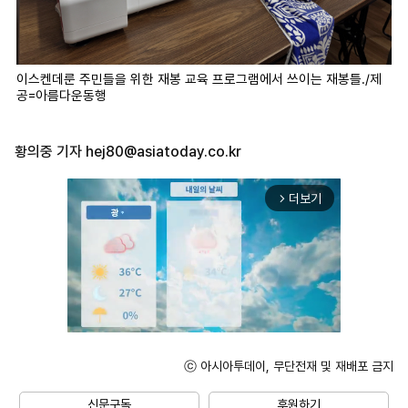
이스켄데룬 주민들을 위한 재봉 교육 프로그램에서 쓰이는 재봉틀./제
공=아름다운동행
황의중 기자
hej80@asiatoday.co.kr
더보기
arrow_forward_ios
ⓒ 아시아투데이, 무단전재 및 재배포 금지
Unmute
신문구독
후원하기