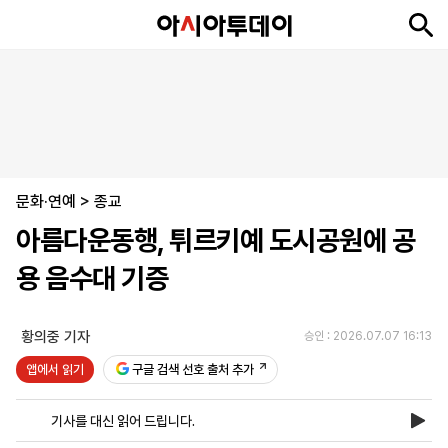
뉴
최
속
정
사
경
국
오
피
아
문
포
스
신
보
치
회
제
제
피
플
투
화
토
니
시
·
문화·연예
언
티
스
>
종교
포
아름다운동행, 튀르키예 도시공원에 공
츠
용 음수대 기증
ENGLISH
中
Tiếng
文
Việt
황의중 기자
승인 : 2026.07.07 16:13
앱에서 읽기
구글 검색 선호 출처 추가
지
신
후
제
회
앱
면
문
원
보
사
설
기사를 대신 읽어 드립니다.
보
구
하
24
소
치
기
독
기
시
개