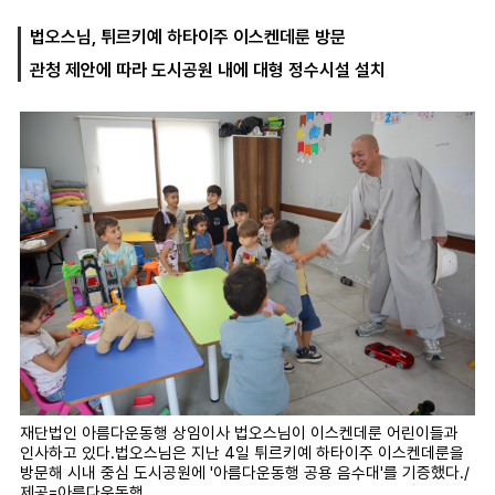
법오스님, 튀르키예 하타이주 이스켄데룬 방문
관청 제안에 따라 도시공원 내에 대형 정수시설 설치
마
운
대
켓
세
학
파
동
워
문
골
프
재단법인 아름다운동행 상임이사 법오스님이 이스켄데룬 어린이들과
인사하고 있다.법오스님은 지난 4일 튀르키예 하타이주 이스켄데룬을
방문해 시내 중심 도시공원에 '아름다운동행 공용 음수대'를 기증했다./
제공=아름다운동행