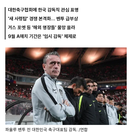
대한축구협회에 한국 감독직 관심 표명
'새 사령탑' 경쟁 본격화… 벤투 급부상
마
운
대
켓
세
학
거스 포옛 등 '해외 명장들' 물망 올라
파
동
워
문
9월 A매치 기간은 '임시 감독' 체제로
골
프
파울루 벤투 전 대한민국 축구대표팀 감독. /연합