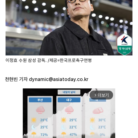
이정효 수원 삼성 감독. /제공=한국프로축구연맹
천현빈 기자
dynamic@asiatoday.co.kr
더보기
arrow_forward_ios