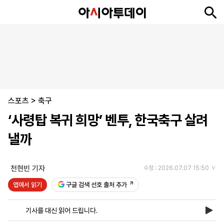
뉴
최
속
정
사
경
국
오
피
아
문
포
스
신
보
치
회
제
제
피
플
투
화
토
니
시
·
스포츠
언
티
스
>
축구
포
‘사령탑 복귀 희망’ 벤투, 한국축구 살려
츠
낼까
ENGLISH
中
Tiếng
文
Việt
천현빈 기자
수정 : 2026.07.07 15:50
앱에서 읽기
구글 검색 선호 출처 추가
지
신
후
제
회
앱
면
문
원
보
사
설
기사를 대신 읽어 드립니다.
보
구
하
24
소
치
기
독
기
시
개