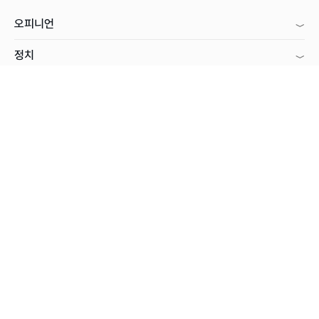
오피니언
정치
사회
경제
국제
아투시티
문화·스포츠
회사소개
지면보기
신문구독