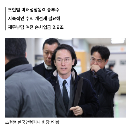
조현범 미래성장동력 승부수
지속적인 수익 개선세 필요해
마
운
대
켓
세
학
재무부담 여전 순차입금 2.9조
파
동
워
문
골
프
조현범 한국앤컴퍼니 회장./연합