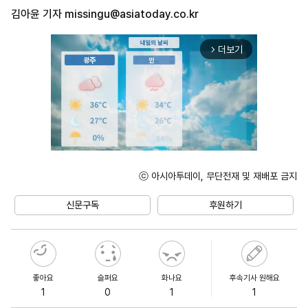
김아윤 기자
missingu@asiatoday.co.kr
더보기
arrow_forward_ios
ⓒ 아시아투데이, 무단전재 및 재배포 금지
Unmute
신문구독
후원하기
좋아요
슬퍼요
화나요
후속기사 원해요
1
0
1
1