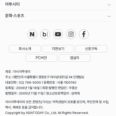
아투시티
문화·스포츠
회사소개
지면보기
신문구독
PC버전
앱설치
제호 : 아시아투데이
주소 : 대한민국 서울특별시 영등포구 의사당대로1길 34 인영빌딩
대표전화 : 02) 769-5000 | 등록번호 : 서울 아00160
등록일 : 2006년 1월 18일 | 회장·발행인·편집인 : 우종순
발행일자 : 2005년 11월 11일 | 청소년보호책임자 : 성희제
아시아투데이의 모든 콘텐츠(기사)는 저작권법의 보호를 받으며, 무단전재 및 수집,
복사, 재배포 등을 금지합니다.
Copyright by ASIATODAY Co., Ltd. All Rights Reserved.