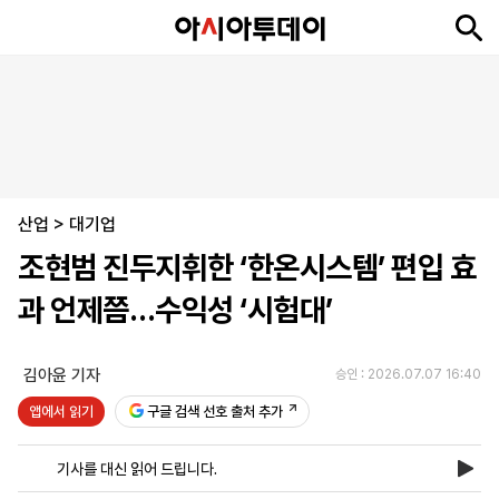
뉴
최
속
정
사
경
국
오
피
아
문
포
스
신
보
치
회
제
제
피
플
투
화
토
니
시
·
산업
언
티
스
>
대기업
포
조현범 진두지휘한 ‘한온시스템’ 편입 효
츠
과 언제쯤…수익성 ‘시험대’
ENGLISH
中
Tiếng
文
Việt
김아윤 기자
승인 : 2026.07.07 16:40
앱에서 읽기
구글 검색 선호 출처 추가
지
신
후
제
회
앱
면
문
원
보
사
설
기사를 대신 읽어 드립니다.
보
구
하
24
소
치
기
독
기
시
개