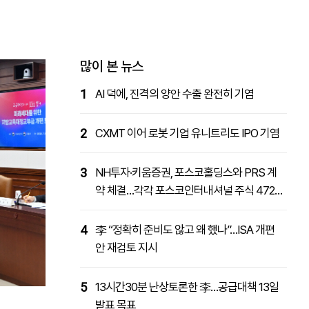
패밀리사이트
마켓파워
아투TV
대학동문골프최강전
많이 본 뉴스
1
AI 덕에, 진격의 양안 수출 완전히 기염
2
CXMT 이어 로봇 기업 유니트리도 IPO 기염
3
NH투자·키움증권, 포스코홀딩스와 PRS 계
약 체결…각각 포스코인터내셔널 주식 4727
억원 취득
4
李 “정확히 준비도 않고 왜 했나”…ISA 개편
안 재검토 지시
5
13시간30분 난상토론한 李…공급대책 13일
발표 목표