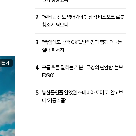
2
“멀티탭 선도 넘어가네”…삼성 비스포크 로봇
청소기 써보니
3
“폭염에도 산책 OK”…반려견과 함께 떠나는
실내 피서지
더보기
4
구름 위를 달리는 기분…극강의 편안함 ‘볼보
EX90’
5
농산물인줄 알았던 스테비아 토마토, 알고보
니 ‘가공식품’