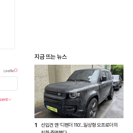
지금 뜨는 뉴스
1
선입견 깬 ‘디펜더 110’…일상형 오프로더의
진화 증명했다