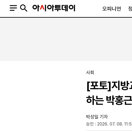
오피니언
오피니언
정치
사회
사설
정치일반
사회일반
칼럼·기고
청와대
사건·사고
기자의 눈
국회·정당
법원·검찰
피플
북한
교육·행정
사회
외교
노동·복지·환경
[포토]지방
국방
보건·의학
정부
하는 박홍근
박성일 기자
승인 : 2026. 07. 08. 11:
SNS
뉴스스탠드
네이버블로그
아투TV(유튜브)
페이스북