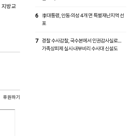
 지방교
6
李대통령, 안동·의성 4개 면 특별재난지역 선
포
7
경찰 수사감찰, 국수본에서 인권감사실로…
가족상피제 실시·내부비리 수사대 신설도
후원하기