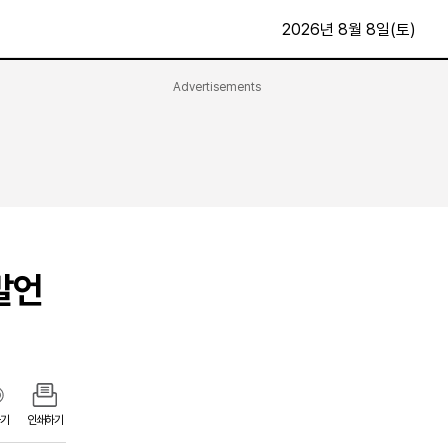
2026년 8월 8일(토)
Advertisements
문화·스포츠
최신
전체
방송
지면보기
가요
구독신청
영화
First Edition
문화
발언
후원하기
카
종교
제보24시
스포츠
알립니다
여행
기
인쇄하기