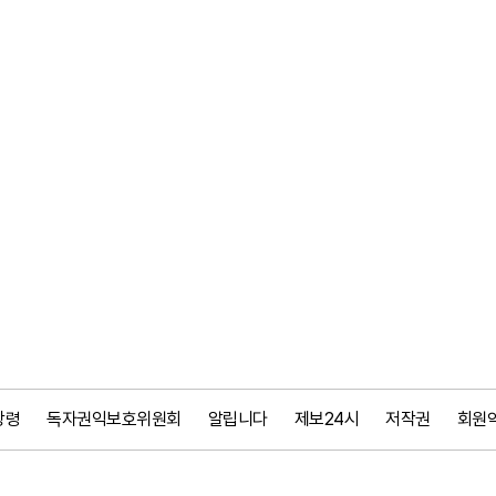
강령
독자권익보호위원회
알립니다
제보24시
저작권
회원