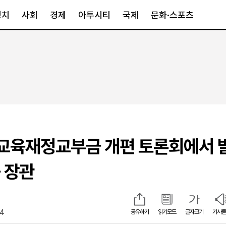
정치
사회
경제
아투시티
국제
문화·스포츠
경제
아투시티
국제
경제일반
종합
세계일반
정책
메트로
아시아·호주
금융·증권
경기·인천
북미
산업
세종·충청
중남미
IT·과학
영남
유럽
교육재정교부금 개편 토론회에서 
부동산
호남
중동·아프리
유통
강원
 장관
중기·벤처
제주
54
공유하기
읽기모드
글자크기
기사듣
인스타그램