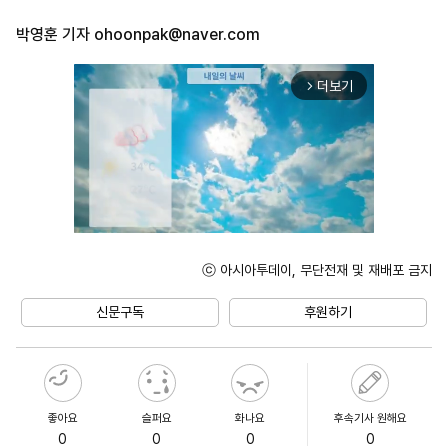
박영훈 기자
ohoonpak@naver.com
더보기
arrow_forward_ios
ⓒ 아시아투데이, 무단전재 및 재배포 금지
Unmute
신문구독
후원하기
좋아요
슬퍼요
화나요
후속기사 원해요
0
0
0
0