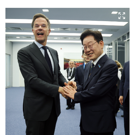
마
운
대
켓
세
학
파
동
워
문
골
프