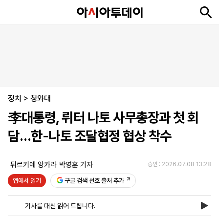
뉴
최
속
정
사
경
국
오
피
아
문
포
스
신
보
치
회
제
제
피
플
투
화
토
니
시
·
정치
언
티
스
>
청와대
포
李대통령, 뤼터 나토 사무총장과 첫 회
츠
담…한-나토 조달협정 협상 착수
ENGLISH
中
Tiếng
文
Việt
튀르키예 앙카라
박영훈 기자
승인 : 2026.07.08 13:28
앱에서 읽기
구글 검색 선호 출처 추가
지
신
후
제
회
앱
면
문
원
보
사
설
기사를 대신 읽어 드립니다.
보
구
하
24
소
치
기
독
기
시
개