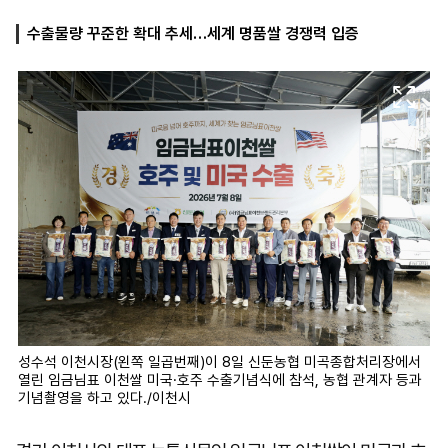
수출물량 꾸준한 확대 추세…세계 명품쌀 경쟁력 입증
마
운
대
켓
세
학
파
동
워
문
골
프
성수석 이천시장(왼쪽 일곱번째)이 8일 신둔농협 미곡종합처리장에서
열린 임금님표 이천쌀 미국·호주 수출기념식에 참석, 농협 관계자 등과
기념촬영을 하고 있다./이천시