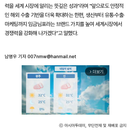
력을 세계 시장에 알리는 뜻깊은 성과"라며 "앞으로도 안정적
인 해외 수출 기반을 더욱 확대하는 한편, 생산부터 유통·수출·
마케팅까지 임금님표라는 브랜드 가치를 높여 세계시장에서
경쟁력을 강화해 나가겠다"고 말했다.
남명우 기자
007nmw@hanmail.net
더보기
arrow_forward_ios
ⓒ 아시아투데이, 무단전재 및 재배포 금지
Unmute