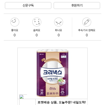
신문구독
후원하기
좋아요
슬퍼요
화나요
후속기사 원해요
0
0
0
0