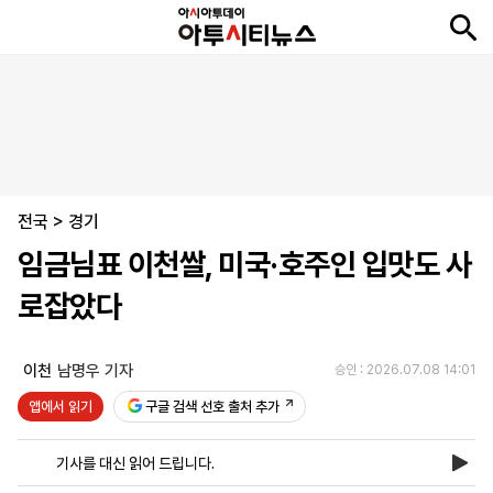
뉴
최
속
정
사
경
국
오
피
아
문
포
스
신
보
치
회
제
제
피
플
투
화
토
니
시
·
전국
언
티
스
>
경기
포
임금님표 이천쌀, 미국·호주인 입맛도 사
츠
로잡았다
ENGLISH
中
Tiếng
文
Việt
이천
남명우 기자
승인 : 2026.07.08 14:01
앱에서 읽기
구글 검색 선호 출처 추가
지
신
후
제
회
앱
면
문
원
보
사
설
기사를 대신 읽어 드립니다.
보
구
하
24
소
치
기
독
기
시
개