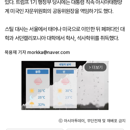
있다. 트럼프 1기 행정부 당시에는 대통령 직속 아시아태평양
계 미국인 자문위원회의 공동위원장을 역임하기도 했다.
스틸 대사는 서울에서 태어나 미국으로 이민한 뒤 페퍼다인 대
학과 서던캘리포니아 대학에서 학사, 석사학위를 취득했다.
목용재 기자
morkka@naver.com
더보기
arrow_forward_ios
ⓒ 아시아투데이, 무단전재 및 재배포 금지
Mute