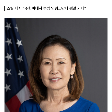
스틸 대사 “주한미대사 부임 영광...만나 뵙길 기대”
마
운
대
켓
세
학
파
동
워
문
골
프