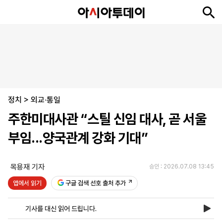
뉴
최
속
정
사
경
국
오
피
아
문
포
스
신
보
치
회
제
제
피
플
투
화
토
니
시
·
정치
언
티
스
>
외교·통일
포
주한미대사관 “스틸 신임 대사, 곧 서울
츠
부임...양국관계 강화 기대”
ENGLISH
中
Tiếng
文
Việt
목용재 기자
승인 : 2026.07.08 13:45
앱에서 읽기
구글 검색 선호 출처 추가
지
신
후
제
회
앱
면
문
원
보
사
설
기사를 대신 읽어 드립니다.
보
구
하
24
소
치
기
독
기
시
개