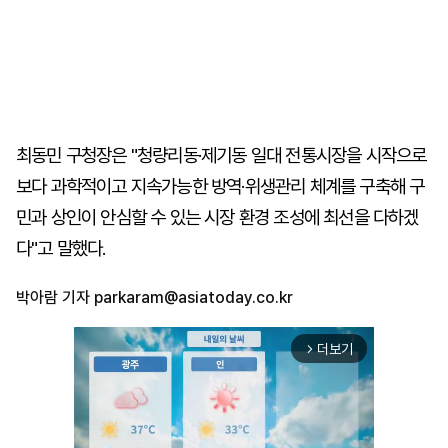
최동민 구청장은 "청량리동·제기동 일대 전통시장을 시작으로
보다 과학적이고 지속가능한 방역·위생관리 체계를 구축해 구
민과 상인이 안심할 수 있는 시장 환경 조성에 최선을 다하겠
다"고 말했다.
박아람 기자
parkaram@asiatoday.co.kr
더보기
arrow_forward_ios