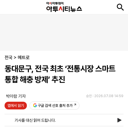
뉴
최
속
정
사
경
국
오
피
아
문
포
스
신
보
치
회
제
제
피
플
투
화
토
니
시
·
전국
언
티
스
>
메트로
포
동대문구, 전국 최초 ‘전통시장 스마트
츠
통합 해충 방제’ 추진
ENGLISH
中
Tiếng
文
Việt
박아람 기자
승인 : 2026.07.08 14:59
앱에서 읽기
구글 검색 선호 출처 추가
지
신
후
제
회
앱
면
문
원
보
사
설
기사를 대신 읽어 드립니다.
보
구
하
24
소
치
기
독
기
시
개