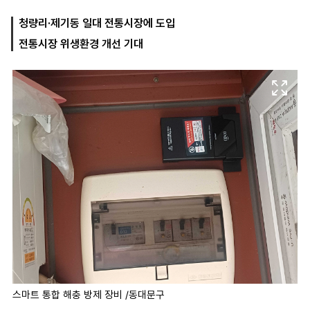
청량리·제기동 일대 전통시장에 도입
전통시장 위생환경 개선 기대
마
운
대
켓
세
학
파
동
워
문
골
프
스마트 통합 해충 방제 장비 /동대문구