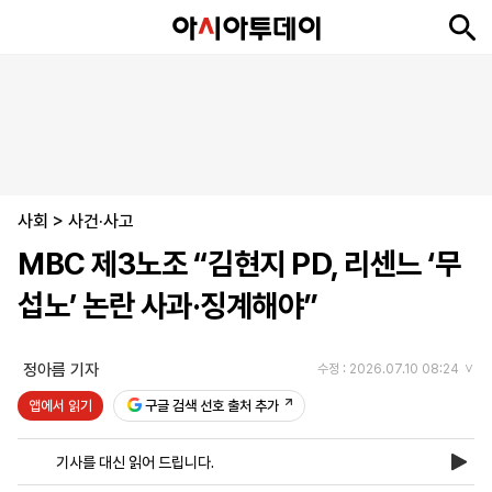
뉴
최
속
정
사
경
국
오
피
아
문
포
스
신
보
치
회
제
제
피
플
투
화
토
니
시
·
사회
언
티
스
>
사건·사고
포
MBC 제3노조 “김현지 PD, 리센느 ‘무
츠
섭노’ 논란 사과·징계해야”
ENGLISH
中
Tiếng
文
Việt
정아름 기자
수정 : 2026.07.10 08:24
앱에서 읽기
구글 검색 선호 출처 추가
지
신
후
제
회
앱
면
문
원
보
사
설
기사를 대신 읽어 드립니다.
보
구
하
24
소
치
기
독
기
시
개