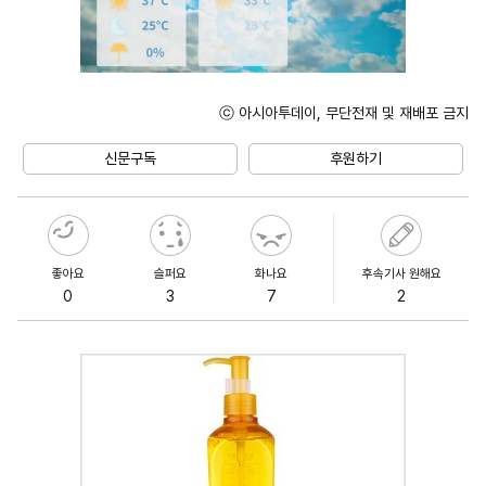
ⓒ 아시아투데이, 무단전재 및 재배포 금지
Mute
신문구독
후원하기
좋아요
슬퍼요
화나요
후속기사 원해요
0
3
7
2