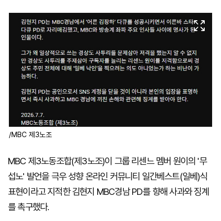
마
운
대
켓
세
학
파
동
워
문
골
프
/MBC 제3노조
MBC 제3노동조합(제3노조)이 그룹 리센느 멤버 원이의 '무
섭노' 발언을 극우 성향 온라인 커뮤니티 일간베스트(일베)식
표현이라고 지적한 김현지 MBC경남 PD를 향해 사과와 징계
를 촉구했다.