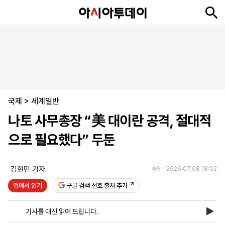
뉴
최
속
정
사
경
국
오
피
아
문
포
스
신
보
치
회
제
제
피
플
투
화
토
니
시
·
국제
언
티
스
>
세계일반
포
나토 사무총장 “美 대이란 공격, 절대적
츠
으로 필요했다” 두둔
ENGLISH
中
Tiếng
文
Việt
김현민 기자
승인 : 2026.07.08 18:02
앱에서 읽기
구글 검색 선호 출처 추가
지
신
후
제
회
앱
면
문
원
보
사
설
기사를 대신 읽어 드립니다.
보
구
하
24
소
치
기
독
기
시
개