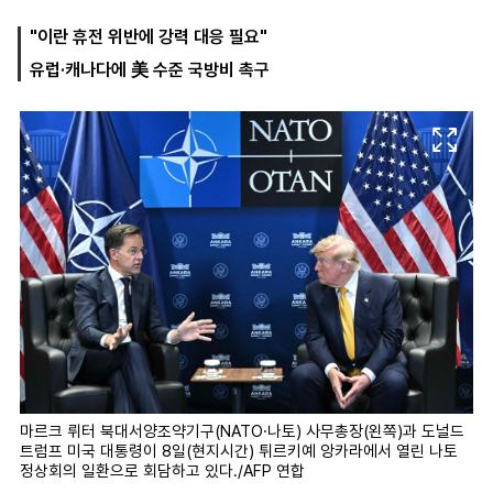
"이란 휴전 위반에 강력 대응 필요"
유럽·캐나다에 美 수준 국방비 촉구
마
운
대
켓
세
학
파
동
워
문
골
프
마르크 뤼터 북대서양조약기구(NATO·나토) 사무총장(왼쪽)과 도널드
트럼프 미국 대통령이 8일(현지시간) 튀르키예 앙카라에서 열린 나토
정상회의 일환으로 회담하고 있다./AFP 연합