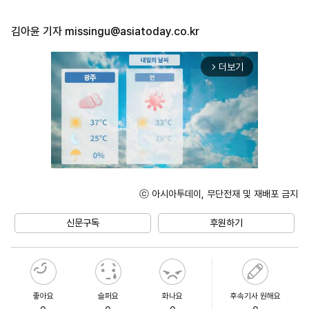
김아윤 기자
missingu@asiatoday.co.kr
더보기
arrow_forward_ios
ⓒ 아시아투데이, 무단전재 및 재배포 금지
Unmute
신문구독
후원하기
좋아요
슬퍼요
화나요
후속기사 원해요