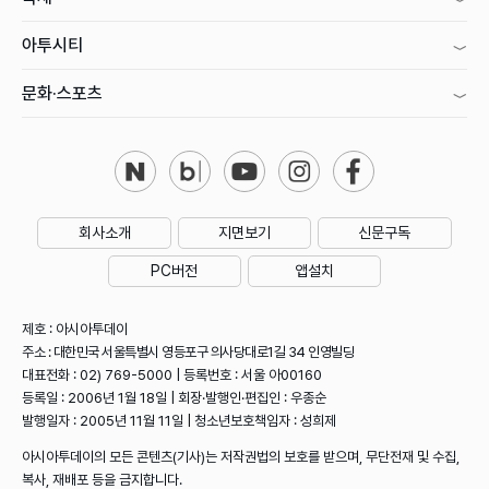
아투시티
문화·스포츠
회사소개
지면보기
신문구독
PC버전
앱설치
제호 : 아시아투데이
주소 : 대한민국 서울특별시 영등포구 의사당대로1길 34 인영빌딩
대표전화 : 02) 769-5000 | 등록번호 : 서울 아00160
등록일 : 2006년 1월 18일 | 회장·발행인·편집인 : 우종순
발행일자 : 2005년 11월 11일 | 청소년보호책임자 : 성희제
아시아투데이의 모든 콘텐츠(기사)는 저작권법의 보호를 받으며, 무단전재 및 수집,
복사, 재배포 등을 금지합니다.