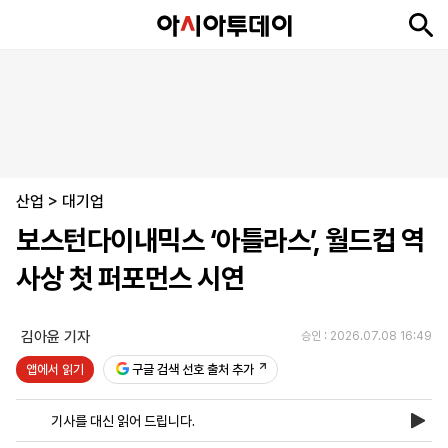
뉴
최
속
정
사
경
국
오
피
아
문
포
스
신
보
치
회
제
제
피
플
투
화
토
니
시
·
산업
언
티
스
>
대기업
포
보스턴다이내믹스 ‘아틀라스’, 월드컵 역
츠
사상 첫 퍼포먼스 시연
ENGLISH
中
Tiếng
文
Việt
김아윤 기자
승인 : 2026.07.08 16:49
앱에서 읽기
구글 검색 선호 출처 추가
지
신
후
제
회
앱
면
문
원
보
사
설
기사를 대신 읽어 드립니다.
보
구
하
24
소
치
기
독
기
시
개