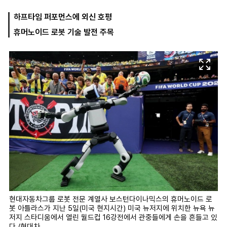
하프타임 퍼포먼스에 외신 호평
휴머노이드 로봇 기술 발전 주목
마
운
대
켓
세
학
파
동
워
문
골
프
현대자동차그룹 로봇 전문 계열사 보스턴다이나믹스의 휴머노이드 로
봇 아틀라스가 지난 5일(미국 현지시간) 미국 뉴저지에 위치한 뉴욕 뉴
저지 스타디움에서 열린 월드컵 16강전에서 관중들에게 손을 흔들고 있
다./현대차