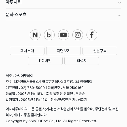
아투시티
문화·스포츠
회사소개
지면보기
신문구독
PC버전
앱설치
제호 : 아시아투데이
주소 : 대한민국 서울특별시 영등포구 의사당대로1길 34 인영빌딩
대표전화 : 02) 769-5000 | 등록번호 : 서울 아00160
등록일 : 2006년 1월 18일 | 회장·발행인·편집인 : 우종순
발행일자 : 2005년 11월 11일 | 청소년보호책임자 : 성희제
아시아투데이의 모든 콘텐츠(기사)는 저작권법의 보호를 받으며, 무단전재 및 수집,
복사, 재배포 등을 금지합니다.
Copyright by ASIATODAY Co., Ltd. All Rights Reserved.