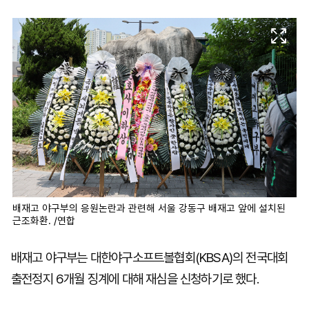
마
운
대
켓
세
학
파
동
워
문
골
프
배재고 야구부의 응원논란과 관련해 서울 강동구 배재고 앞에 설치된
근조화환. /연합
배재고 야구부는 대한야구소프트볼협회(KBSA)의 전국대회
출전정지 6개월 징계에 대해 재심을 신청하기로 했다.