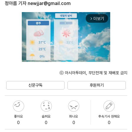
정아름 기자
newjjar@gmail.com
더보기
arrow_forward_ios
ⓒ 아시아투데이, 무단전재 및 재배포 금지
Unmute
신문구독
후원하기
좋아요
슬퍼요
화나요
후속기사 원해요
0
0
0
0