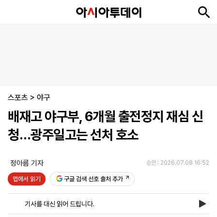
뉴
최
속
정
사
경
국
오
피
아
문
포
스
신
보
치
회
제
제
피
플
투
화
토
니
시
·
스포츠
언
티
스
>
야구
포
배재고 야구부, 6개월 출전정지 재심 신
츠
청…광주일고는 선처 호소
ENGLISH
中
Tiếng
文
Việt
정아름 기자
승인 : 2026.07.08 16:52
앱에서 읽기
구글 검색 선호 출처 추가
지
신
후
제
회
앱
면
문
원
보
사
설
기사를 대신 읽어 드립니다.
보
구
하
24
소
치
기
독
기
시
개