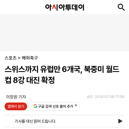
뉴
최
속
정
사
경
국
오
피
아
문
포
스
신
보
치
회
제
제
피
플
투
화
토
니
시
·
스포츠
언
티
스
>
해외축구
포
스위스까지 유럽만 6개국, 북중미 월드
츠
컵 8강 대진 확정
ENGLISH
中
Tiếng
文
Việt
이장원 기자
승인 : 2026.07.08 17:06
앱에서 읽기
구글 검색 선호 출처 추가
지
신
후
제
회
앱
면
문
원
보
사
설
기사를 대신 읽어 드립니다.
보
구
하
24
소
치
기
독
기
시
개