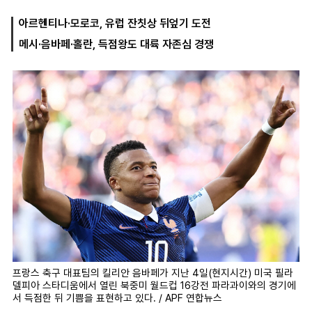
아르헨티나·모로코, 유럽 잔칫상 뒤엎기 도전
메시·음바페·홀란, 득점왕도 대륙 자존심 경쟁
마
운
대
켓
세
학
파
동
워
문
골
프
프랑스 축구 대표팀의 킬리안 음바페가 지난 4일(현지시간) 미국 필라
델피아 스타디움에서 열린 북중미 월드컵 16강전 파라과이와의 경기에
서 득점한 뒤 기쁨을 표현하고 있다. / APF 연합뉴스