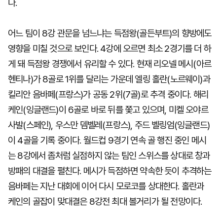
다.
어느 팀이 8강 관문을 넘느냐는 득점왕(골든부트)의 향방에도
영향을 미칠 것으로 보인다. 4강에 오르면 최소 2경기를 더 하
게 돼 득점왕 경쟁에서 유리할 수 있다. 현재 리오넬 메시(아르
헨티나)가 8골로 1위를 달리는 가운데 엘링 홀란(노르웨이)과
킬리안 음바페(프랑스)가 공동 2위(7골)로 추격 중이다. 해리
케인(잉글랜드)이 6골로 바로 뒤를 쫓고 있으며, 미켈 오야르
사발(스페인), 우스만 뎀벨레(프랑스), 주드 벨링엄(잉글랜드)
이 4골을 기록 중이다. 월드컵 9경기 연속 골 행진 중인 메시
는 8강에서 좀처럼 실점하지 않는 팀인 스위스를 상대로 창과
방패의 대결을 펼친다. 메시가 득점하면 약속한 듯이 추격하는
음바페는 지난 대회에 이어 다시 모로코를 상대한다. 홀란과
케인의 골잡이 맞대결은 8강전 최대 볼거리가 될 전망이다.