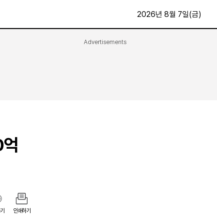
2026년 8월 7일(금)
Advertisements
문화·스포츠
최신
전체
방송
지면보기
가요
구독신청
영화
First Edition
문화
후원하기
0억
카
종교
제보24시
스포츠
알립니다
여행
기
인쇄하기