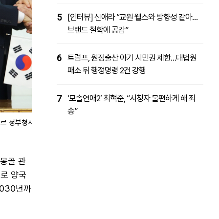
5
[인터뷰] 신애라 “교원 웰스와 방향성 같아…
브랜드 철학에 공감”
6
트럼프, 원정출산 아기 시민권 제한…대법원
패소 뒤 행정명령 2건 강행
7
‘모솔연애2’ 최혁준, “시청자 불편하게 해 죄
송”
타르 정부청사에서 오흐나 후렐수흐 대통령과 공동언론 발표를 마친 후 인사
·몽골 관
기로 양국
030년까