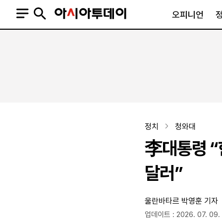
오피니언
오피니언
정치
사회
사설
정치일반
사회일반
칼럼·기고
청와대
사건·사고
기자의 눈
국회·정당
법원·검찰
피플
북한
교육·행정
정치
청와대
외교
노동·복지·환경
李대통령 “
국방
보건·의학
정부
달러”
울란바타르
박영훈 기자
SNS
뉴스스탠드
네이버블로그
아투TV(유튜브)
페이스북
업데이트 : 2026. 07. 09. 