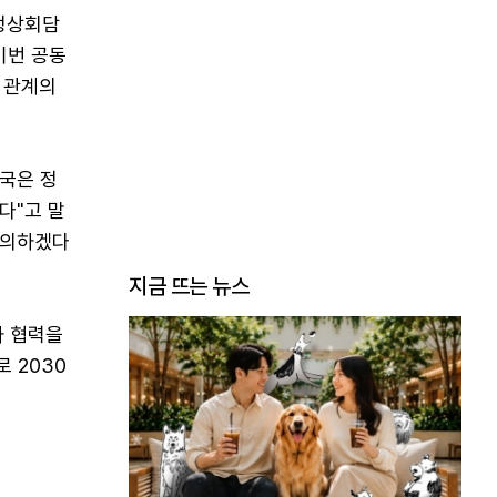
정상회담
이번 공동
골 관계의
양국은 정
다"고 말
협의하겠다
지금 뜨는 뉴스
자 협력을
 2030