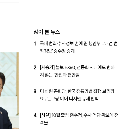
패밀리사이트
마켓파워
아투TV
대학동문골프최강전
많이 본 뉴스
1
국내 범죄·수사정보 손에 쥔 행안부…‘대검 범
죄정보’ 중수청 승계
2
[시승기] 볼보 EX90, 전동화 시대에도 변하
지 않는 ‘안전과 편안함’
3
미 하원 공화당, 한국 정통망법 집행 브리핑
요구…쿠팡 이어 디지털 규제 압박
4
[사설] 10월 출범 중수청, 수사 역량 확보에 전
력을