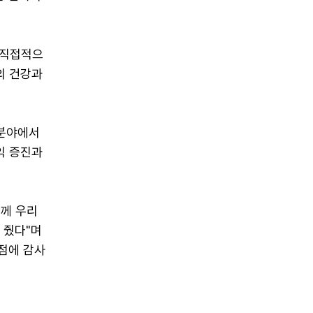
 직접적으
의 건강과
 분야에서
익 증진과
령께 우리
 줬다"며
 점에 감사