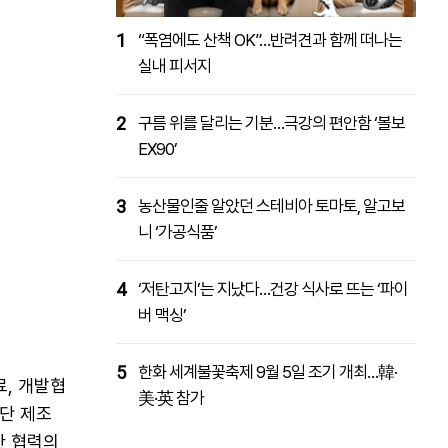
1
“폭염에도 산책 OK”…반려견과 함께 떠나는
실내 피서지
2
구름 위를 달리는 기분…극강의 편안함 ‘볼보
EX90’
3
농산물인줄 알았던 스테비아 토마토, 알고보
니 ‘가공식품’
4
‘저탄고지’는 지났다…건강 식사로 뜨는 ‘파이
버 맥싱’
5
한화 세계불꽃축제 9월 5일 조기 개최…韓·
료, 개발협
美·英 참가
단 제조
한 협력의