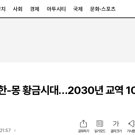
정치
사회
경제
아투시티
국제
문화·스포츠
경제
아투시티
국제
경제일반
종합
세계일반
정책
메트로
아시아·호주
금융·증권
경기·인천
북미
산업
세종·충청
중남미
IT·과학
영남
유럽
한-몽 황금시대…2030년 교역 1
부동산
호남
중동·아프리
유통
강원
중기·벤처
제주
인스타그램
21:57
공유하기
읽기모드
글자크기
기사듣