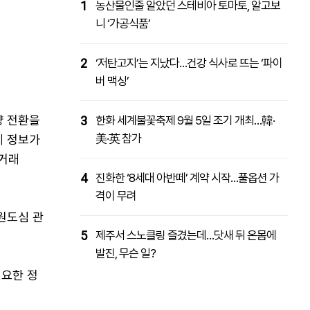
1
농산물인줄 알았던 스테비아 토마토, 알고보
니 ‘가공식품’
2
‘저탄고지’는 지났다…건강 식사로 뜨는 ‘파이
버 맥싱’
량 전환을
3
한화 세계불꽃축제 9월 5일 조기 개최…韓·
美·英 참가
체 정보가
 거래
4
진화한 ‘8세대 아반떼’ 계약 시작…풀옵션 가
격이 무려
원도심 관
5
제주서 스노클링 즐겼는데…닷새 뒤 온몸에
발진, 무슨 일?
필요한 정