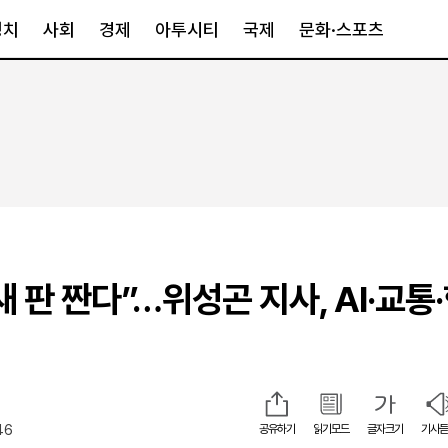
정치
사회
경제
아투시티
국제
문화·스포츠
경제
아투시티
국제
경제일반
종합
세계일반
정책
메트로
아시아·호주
금융·증권
경기·인천
북미
산업
세종·충청
중남미
IT·과학
영남
유럽
 판 짠다”…위성곤 지사, AI·교통
부동산
호남
중동·아프리
유통
강원
중기·벤처
제주
46
공유하기
읽기모드
글자크기
기사듣
인스타그램