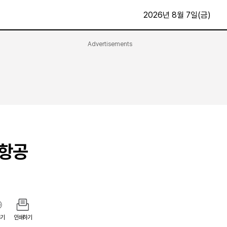
2026년 8월 7일(금)
Advertisements
문화·스포츠
최신
전체
방송
지면보기
가요
구독신청
영화
First Edition
문화
후원하기
·항공
카
종교
제보24시
스포츠
알립니다
여행
기
인쇄하기