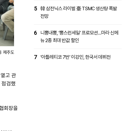
5
韓 삼전닉스 라이벌 臺 TSMC 생산량 폭발
전망
6
니뽕내뽕, ‘뽕스런세일’ 프로모션…마라 신메
뉴 2종 최대 반값 할인
등 제주도
7
‘아틀레티코 7번’ 이강인, 한국서 데뷔전
열고 관
을 점검했
광협회장을