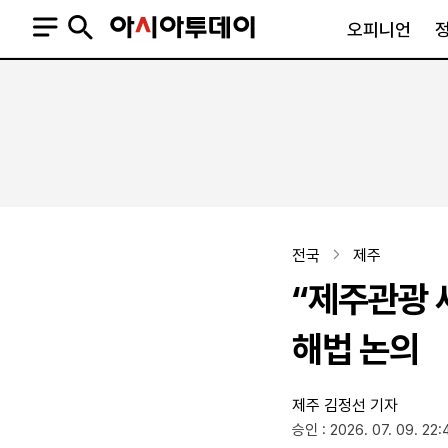
오피니언
오피니언
정치
사회
사설
정치일반
사회일반
칼럼·기고
청와대
사건·사고
기자의 눈
국회·정당
법원·검찰
피플
북한
교육·행정
전국
제주
외교
노동·복지·환경
“제주관광 새
국방
보건·의학
정부
해법 논의
제주
김정선 기자
SNS
승인 : 2026. 07. 09. 22:
뉴스스탠드
네이버블로그
아투TV(유튜브)
페이스북