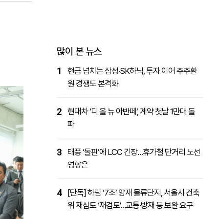
패밀리사이트
마켓파워
아투TV
대학동문골프최강전
많이 본 뉴스
1
현금 넘치는 삼성·SK하닉, 투자 이어 주주환
원 경쟁도 본격화
2
현대차 ‘디 올 뉴 아반떼’, 계약 첫날 1만대 돌
파
3
태풍 ‘돌핀’에 LCC 긴장…휴가철 단거리 노선
영향은
4
[단독] 하림 ‘7조’ 양재 물류단지, 서울시 건축
위 재심도 ‘재검토’…교통·방재 등 보완 요구