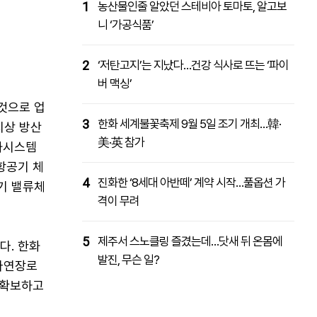
1
농산물인줄 알았던 스테비아 토마토, 알고보
니 ‘가공식품’
2
‘저탄고지’는 지났다…건강 식사로 뜨는 ‘파이
버 맥싱’
것으로 업
3
한화 세계불꽃축제 9월 5일 조기 개최…韓·
지상 방산
美·英 참가
화시스템
 항공기 체
4
진화한 ‘8세대 아반떼’ 계약 시작…풀옵션 가
기 밸류체
격이 무려
5
제주서 스노클링 즐겼는데…닷새 뒤 온몸에
다. 한화
발진, 무슨 일?
 다연장로
루 확보하고