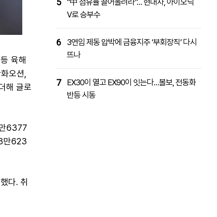
5
“中 점유율 끌어올려라”… 현대차, 아이오닉
V로 승부수
6
3연임 제동 압박에 금융지주 ‘부회장직’ 다시
뜨나
 등 육해
한화오션,
7
EX30이 열고 EX90이 잇는다…볼보, 전동화
더해 글로
반등 시동
만6377
3만623
했다. 취