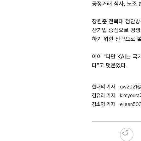
공정거래 심사, 노조 
장원준 전북대 첨단방
산기업 중심으로 경쟁이
하기 위한 전략으로 볼
이어 "다만 KAI는 
다"고 덧붙였다.
한대의 기자
gw2021@
김유라 기자
kimyoura
김소영 기자
eileen50