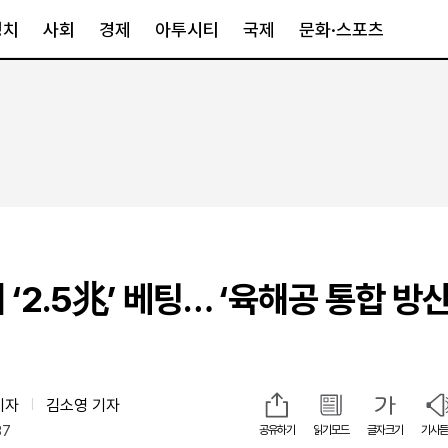
정치
사회
경제
아투시티
국제
문화·스포츠
경제
아투시티
국제
경제일반
종합
세계일반
정책
메트로
아시아·호주
금융·증권
경기·인천
북미
산업
세종·충청
중남미
IT·과학
영남
유럽
에 ‘2.5兆’ 베팅… ‘육해공 통합 방산
부동산
호남
중동·아프리
유통
강원
중기·벤처
제주
기자
김소영 기자
|
37
인스타그램
공유하기
읽기모드
글자크기
기사듣