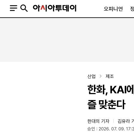
오피니언
오피니언
정치
사회
사설
정치일반
사회일반
칼럼·기고
청와대
사건·사고
기자의 눈
국회·정당
법원·검찰
피플
북한
교육·행정
산업
제조
외교
노동·복지·환경
한화, KAI
국방
보건·의학
정부
즐 맞춘다
한대의 기자
김유라 
|
SNS
승인 : 2026. 07. 09. 17:
뉴스스탠드
네이버블로그
아투TV(유튜브)
페이스북