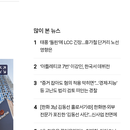
패밀리사이트
마켓파워
아투TV
대학동문골프최강전
많이 본 뉴스
1
태풍 ‘돌핀’에 LCC 긴장…휴가철 단거리 노선
영향은
2
‘아틀레티코 7번’ 이강인, 한국서 데뷔전
3
“증거 잡아도 혐의 적용 막히면”…‘경제·지능’
등 고난도 법리 검토 떠안는 경찰
4
[한화 3남 김동선 홀로서기②] 한화맨·외부
전문가 포진한 ‘김동선 사단’…신사업 전면에