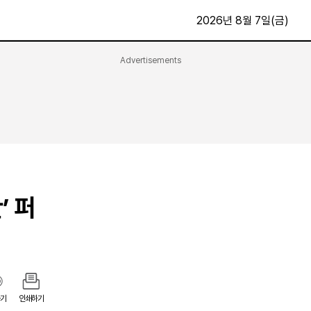
2026년 8월 7일(금)
Advertisements
문화·스포츠
최신
전체
방송
지면보기
가요
구독신청
영화
First Edition
문화
후원하기
’ 퍼
카
종교
제보24시
스포츠
알립니다
여행
기
인쇄하기