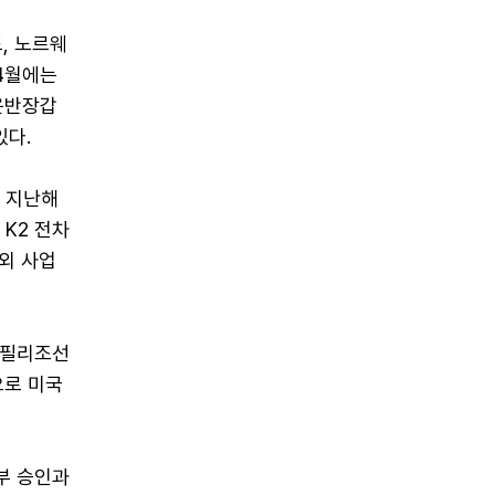
, 노르웨
 4월에는
약운반장갑
있다.
 지난해
 K2 전차
내외 사업
 필리조선
으로 미국
정부 승인과