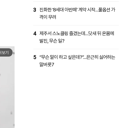
3
진화한 ‘8세대 아반떼’ 계약 시작…풀옵션 가
격이 무려
4
제주서 스노클링 즐겼는데…닷새 뒤 온몸에
발진, 무슨 일?
더보기
5
“무슨 말이 하고 싶은데?”…은근히 싫어하는
말버릇7