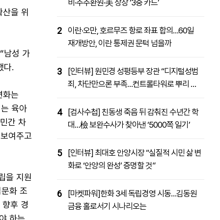
비·주주환원·美 상장 ‘3중 카드’
확산을 위
패밀리사이트
마켓파워
아투TV
대학동문골프최강전
2
이란·오만, 호르무즈 항로 좌표 합의…60일
재개방안, 이란 통제권 문턱 넘을까
“남성 가
했다.
3
[인터뷰] 원민경 성평등부 장관 “디지털성범
죄, 차단만으론 부족…컨트롤타워로 뿌리 뽑
변화는
을 것”
서는 육아
4
[검사수첩] 친동생 죽음 뒤 감춰진 수년간 학
 민간 차
대…檢 보완수사가 찾아낸 ‘5000쪽 일기’
 보여주고
5
[인터뷰] 최대호 안양시장 “실질적 시민 삶 변
화로 ‘안양의 완성’ 증명할 것”
립을 지원
업문화 조
6
[마켓파워]한화 3세 독립경영 시동…김동원
 향후 경
금융 홀로서기 시나리오는
야 하는