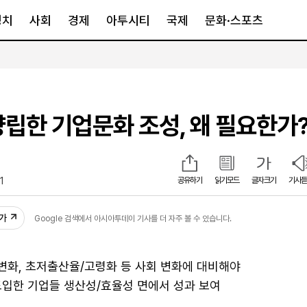
정치
사회
경제
아투시티
국제
문화·스포츠
경제
아투시티
국제
경제일반
종합
세계일반
양립한 기업문화 조성, 왜 필요한가
정책
메트로
아시아·호주
금융·증권
경기·인천
북미
산업
세종·충청
중남미
IT·과학
영남
유럽
1
공유하기
읽기모드
글자크기
기사듣
부동산
호남
중동·아프리
추가
Google 검색에서 아시아투데이 기사를 더 자주 볼 수 있습니다.
유통
강원
중기·벤처
제주
변화, 초저출산율/고령화 등 사회 변화에 대비해야
도입한 기업들 생산성/효율성 면에서 성과 보여
인스타그램