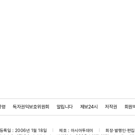
강령
독자권익보호위원회
알립니다
제보24시
저작권
회원
등록일 : 2006년 1월 18일
제호 : 아시아투데이
회장·발행인·편집인
|
|