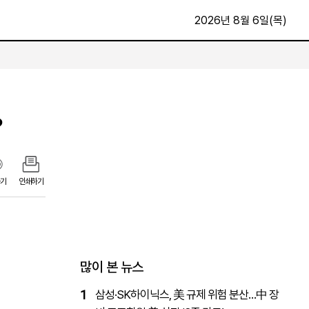
2026년 8월 6일(목)
문화·스포츠
최신
전체
?
방송
지면보기
가요
구독신청
영화
First Edition
문화
기
인쇄하기
후원하기
카
종교
제보24시
스포츠
알립니다
여행
많이 본 뉴스
1
삼성·SK하이닉스, 美 규제 위험 분산…中 장