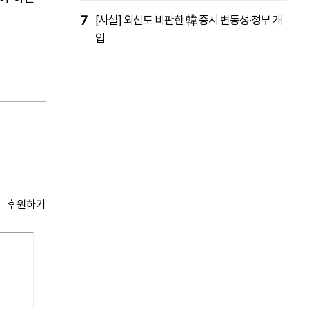
7
[사설] 외신도 비판한 韓 증시 변동성·정부 개
입
후원하기