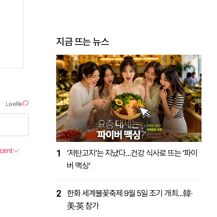
지금 뜨는 뉴스
1
‘저탄고지’는 지났다…건강 식사로 뜨는 ‘파이
버 맥싱’
2
한화 세계불꽃축제 9월 5일 조기 개최…韓·
美·英 참가