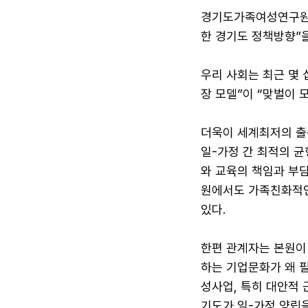
경기도가족여성연구원(원
다국어뉴스
ENGLISH
Tiếng Việt
中文
한 경기도 정책방향”을
우리 사회는 최근 몇
장 모델”이 “맞벌이 
더욱이 세계최저의 출
일-가정 간 최적의 
와 교육의 책임과 부
원에서도 가족친화적인
있다.
한편 관계자는 본원이
하는 기업문화가 왜 
성사업, 특히 대안적 
기도가 일-가정 양립