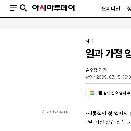
오피니언
오피니언
정치
사회
사회
사설
정치일반
사회일반
일과 가정 
칼럼·기고
청와대
사건·사고
기자의 눈
국회·정당
법원·검찰
피플
북한
교육·행정
김주홍 기자
외교
노동·복지·환경
승인 : 2009. 07. 15. 16:0
국방
보건·의학
구글 검색 선호 출처 
정부
Advertisements
-전통적인 성 역할의 
-일-가정 양립 정책 
SNS
뉴스스탠드
네이버블로그
아투TV(유튜브)
페이스북