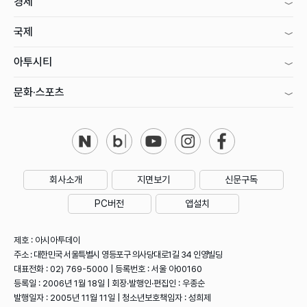
경제
국제
아투시티
문화·스포츠
회사소개
지면보기
신문구독
PC버전
앱설치
제호 : 아시아투데이
주소 : 대한민국 서울특별시 영등포구 의사당대로1길 34 인영빌딩
대표전화 : 02) 769-5000 | 등록번호 : 서울 아00160
등록일 : 2006년 1월 18일 | 회장·발행인·편집인 : 우종순
발행일자 : 2005년 11월 11일 | 청소년보호책임자 : 성희제