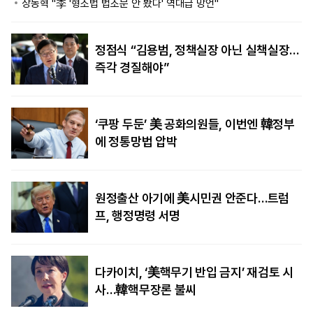
장동혁 "李 '형소법 법조문 안 봤다' 역대급 망언"
정점식 “김용범, 정책실장 아닌 실책실장…
즉각 경질해야”
‘쿠팡 두둔’ 美 공화의원들, 이번엔 韓정부
에 정통망법 압박
원정출산 아기에 美시민권 안준다…트럼
프, 행정명령 서명
다카이치, ‘美핵무기 반입 금지’ 재검토 시
사…韓핵무장론 불씨