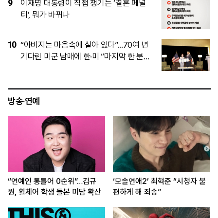
4
김민석이 이겼다…與 제주·인천 당원투표
서 승리
5
이임생, 홍명보 발탁 독박 의혹에 정면 반
박…“정몽규 지시대로 했을뿐”
방송·연예
“연예인 통틀어 0순위”…김규
‘모솔연애2’ 최혁준 “시청자 불
원, 휠체어 학생 돌본 미담 확산
편하게 해 죄송”