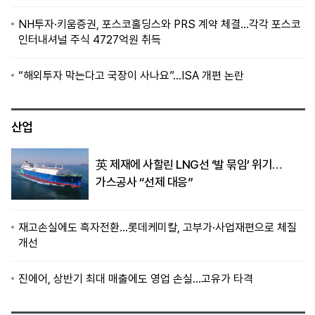
NH투자·키움증권, 포스코홀딩스와 PRS 계약 체결…각각 포스코
인터내셔널 주식 4727억원 취득
“해외투자 막는다고 국장이 사나요”…ISA 개편 논란
산업
英 제재에 사할린 LNG선 ‘발 묶임’ 위기…
가스공사 “선제 대응”
재고손실에도 흑자전환…롯데케미칼, 고부가·사업재편으로 체질
개선
진에어, 상반기 최대 매출에도 영업 손실…고유가 타격