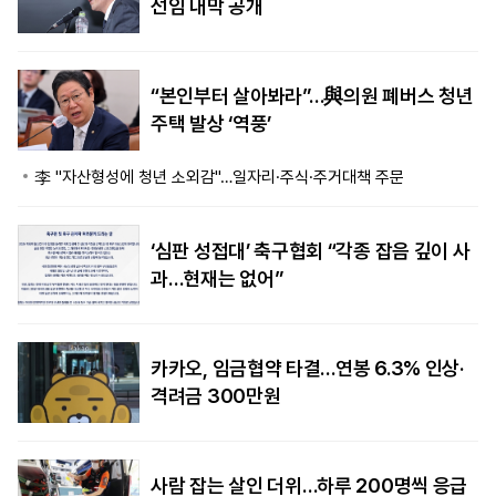
선임 내막 공개
“본인부터 살아봐라”…與의원 폐버스 청년
주택 발상 ‘역풍’
李 "자산형성에 청년 소외감"…일자리·주식·주거대책 주문
‘심판 성접대’ 축구협회 “각종 잡음 깊이 사
과…현재는 없어”
카카오, 임금협약 타결…연봉 6.3% 인상·
격려금 300만원
사람 잡는 살인 더위…하루 200명씩 응급