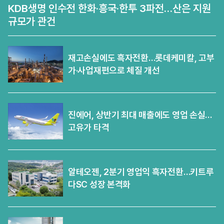
KDB생명 인수전 한화·흥국·한투 3파전…산은 지원
규모가 관건
재고손실에도 흑자전환…롯데케미칼, 고부
가·사업재편으로 체질 개선
진에어, 상반기 최대 매출에도 영업 손실…
고유가 타격
알테오젠, 2분기 영업익 흑자전환…키트루
다SC 성장 본격화