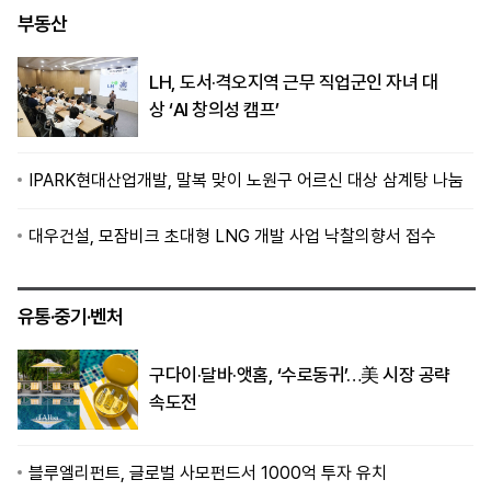
부동산
LH, 도서·격오지역 근무 직업군인 자녀 대
상 ‘AI 창의성 캠프’
IPARK현대산업개발, 말복 맞이 노원구 어르신 대상 삼계탕 나눔
대우건설, 모잠비크 초대형 LNG 개발 사업 낙찰의향서 접수
유통·중기·벤처
구다이·달바·앳홈, ‘수로동귀’…美 시장 공략
속도전
블루엘리펀트, 글로벌 사모펀드서 1000억 투자 유치