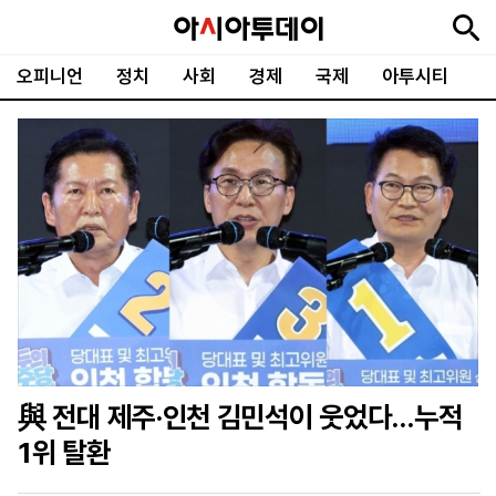
오피니언
정치
사회
경제
국제
아투시티
뉴
최
속
정
사
경
국
오
피
아
문
포
스
신
보
치
회
제
제
피
플
투
화
토
니
시
·
언
티
스
포
츠
ENGLISH
中
Tiếng
文
Việt
與 전대 제주·인천 김민석이 웃었다…누적
지
신
후
제
회
앱
1위 탈환
면
문
원
보
사
설
보
구
하
24
소
치
기
독
기
시
개