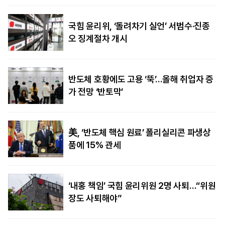
국힘 윤리위, ‘돌려차기 실언’ 서범수·진종
오 징계절차 개시
반도체 호황에도 고용 ‘뚝’…올해 취업자 증
가 전망 ‘반토막’
美, ‘반도체 핵심 원료’ 폴리실리콘 파생상
품에 15% 관세
‘내홍 책임’ 국힘 윤리위원 2명 사퇴…“위원
장도 사퇴해야”