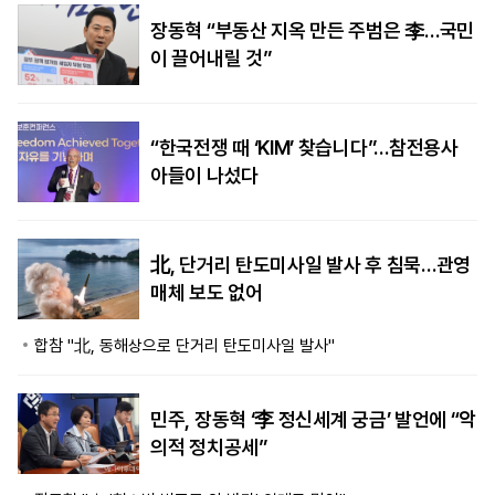
장동혁 “부동산 지옥 만든 주범은 李…국민
이 끌어내릴 것”
“한국전쟁 때 ‘KIM’ 찾습니다”…참전용사
아들이 나섰다
北, 단거리 탄도미사일 발사 후 침묵…관영
매체 보도 없어
합참 "北, 동해상으로 단거리 탄도미사일 발사"
민주, 장동혁 ‘李 정신세계 궁금’ 발언에 “악
의적 정치공세”