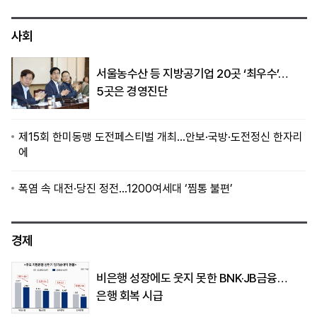
사회
서울농수산 등 지방공기업 20곳 ‘최우수’…
5곳은 경영진단
제15회 한미동맹 도전페스티벌 개최…안보·국방·도전정신 한자리
에
폭염 속 대전·당진 정전…1200여세대 ‘찜통 불편’
경제
비은행 성장에도 웃지 못한 BNK·JB금융…
은행 회복 시급