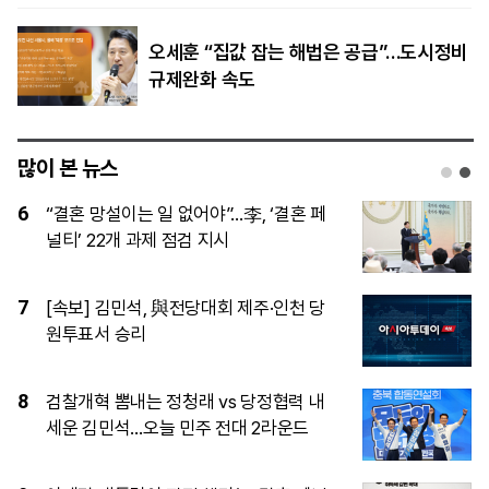
오세훈 “집값 잡는 해법은 공급”…도시정비
규제완화 속도
많이 본 뉴스
1
제주·인천 당심은 김민석…정청래와 누적
득표 ‘초박빙’
2
[공연 어땠어?] 에스파, 3만 5000명과 연
‘컴플렉시티’
3
폭염 속 대전·당진 정전…1200여세대 ‘찜
통 불편’