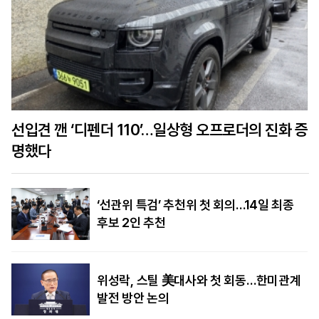
선입견 깬 ‘디펜더 110’…일상형 오프로더의 진화 증
명했다
‘선관위 특검’ 추천위 첫 회의…14일 최종
후보 2인 추천
위성락, 스틸 美대사와 첫 회동…한미관계
발전 방안 논의