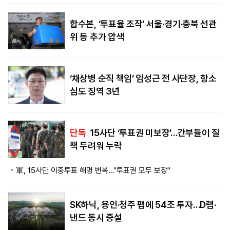
합수본, ‘투표율 조작’ 서울·경기·충북 선관
위 등 추가 압색
‘채상병 순직 책임’ 임성근 전 사단장, 항소
심도 징역 3년
단독
15사단 ‘투표권 미보장’…간부들이 질
책 두려워 누락
軍, 15사단 이중투표 해명 번복…"투표권 모두 보장"
SK하닉, 용인·청주 팹에 54조 투자…D램·
낸드 동시 증설