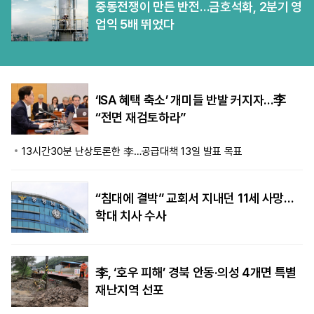
중동전쟁이 만든 반전…금호석화, 2분기 영
업익 5배 뛰었다
‘ISA 혜택 축소’ 개미들 반발 커지자…李
“전면 재검토하라”
13시간30분 난상토론한 李…공급대책 13일 발표 목표
“침대에 결박” 교회서 지내던 11세 사망…
학대 치사 수사
李, ‘호우 피해’ 경북 안동·의성 4개면 특별
재난지역 선포