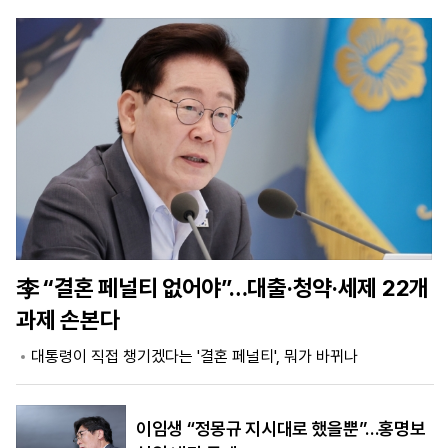
마
운
대
켓
세
학
파
동
워
문
골
프
李 “결혼 페널티 없어야”…대출·청약·세제 22개
과제 손본다
대통령이 직접 챙기겠다는 '결혼 페널티', 뭐가 바뀌나
이임생 “정몽규 지시대로 했을뿐”…홍명보