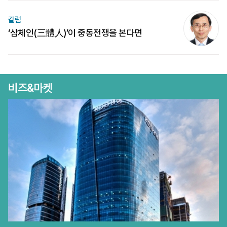
칼럼
‘삼체인(三體人)’이 중동전쟁을 본다면
비즈&마켓