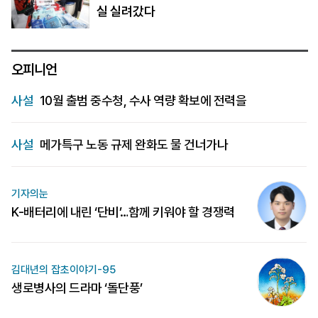
실 실려갔다
오피니언
사설
10월 출범 중수청, 수사 역량 확보에 전력을
사설
메가특구 노동 규제 완화도 물 건너가나
기자의눈
K-배터리에 내린 ‘단비’…함께 키워야 할 경쟁력
김대년의 잡초이야기-95
생로병사의 드라마 ‘돌단풍’