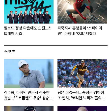
빌보드 정상 다음에도 도전…스
파죽지세 흥행몰이 ‘스파이더
트레이 키즈
맨’…마침내 ‘호프’ 제쳤다
스포츠
김주형, 마지막 관문서 산뜻한
팀은 이겼는데…송성문·김하성
첫발…‘스코틀랜드 우승’ 상승세
또 벤치, ‘코리안 빅리거’들의 고
이어간다
민