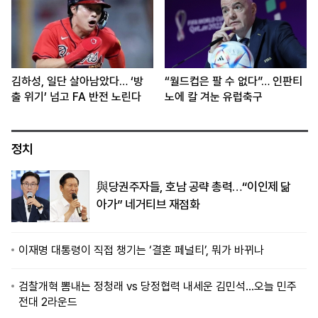
김하성, 일단 살아남았다… ‘방
“월드컵은 팔 수 없다”… 인판티
출 위기’ 넘고 FA 반전 노린다
노에 칼 겨눈 유럽축구
정치
與당권주자들, 호남 공략 총력…“이인제 닮
아가” 네거티브 재점화
이재명 대통령이 직접 챙기는 ‘결혼 페널티’, 뭐가 바뀌나
검찰개혁 뽐내는 정청래 vs 당정협력 내세운 김민석…오늘 민주
전대 2라운드