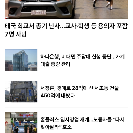
함
美정보당국 “푸틴, 수년 내 나토 회원국 공격할 수
도…결속력 시험”
하나은행, 비대면 주담대 신청 중단…가계
대출 총량 관리
서장훈, 경매로 28억에 산 서초동 건물
450억에 내놨다
홈플러스 임시영업 재개…노동자들 “다시
찾아달라” 호소