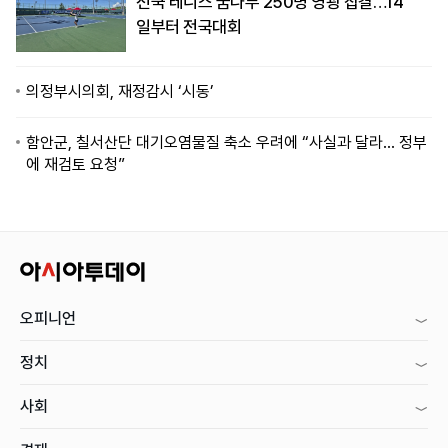
전국 테니스 꿈나무 250명 영광 집결…14
일부터 전국대회
의정부시의회, 재정감시 ‘시동’
함안군, 칠서산단 대기오염물질 축소 우려에 “사실과 달라… 정부
에 재검토 요청”
오피니언
정치
사회