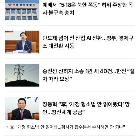
예배서 “5·18은 북한 폭동” 허위 주장한 목
사 불구속 송치
반도체 넘어 전 산업 AI 전환…정부, 경제구
조 대전환 시동
송전선 선하지 소송 1년 새 40건…한전 “절
차 따라 보상”
장동혁 “李, ‘개정 형소법 안 읽어봤다’ 망
언…정신세계 궁금”
李 "개정 형소법 안 읽어봐…검사가 합수본서 수사하면 안 되나"