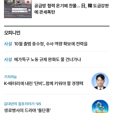
공급망 협력 온기에 찬물… 日, 韓 도금강판
에 관세폭탄
오피니언
사설
10월 출범 중수청, 수사 역량 확보에 전력을
사설
메가특구 노동 규제 완화도 물 건너가나
기자의눈
K-배터리에 내린 ‘단비’…함께 키워야 할 경쟁력
김대년의 잡초이야기-95
생로병사의 드라마 ‘돌단풍’