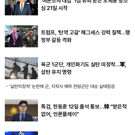
‘여론조사 대납’ 1심 유죄 받은 오세훈 항소
심 21일 시작
트럼프, ‘탄약 고갈’ 헤그세스 강력 질책…행
정부 갈등 격화
육군 1군단, 개인화기도 실탄 미장착…軍,
삽탄 유지 명령
‘실탄미장착’ 논란에 군, 지작사 예하 전방군단 대상 실태점검
특검, 한동훈 12일 출석 통보…韓 “받은적
없어, 언론플레이”