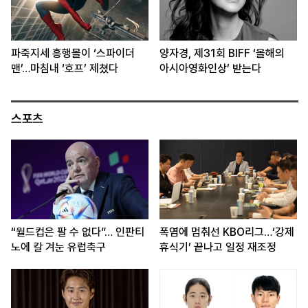
파죽지세 흥행몰이 ‘스파이더
양자경, 제31회 BIFF ‘올해의
맨’…마침내 ‘호프’ 제쳤다
아시아영화인상’ 받는다
스포츠
“월드컵은 팔 수 없다”… 인판티
폭염에 멈춰선 KBO리그…‘강제
노에 칼 겨눈 유럽축구
휴식기’ 끝나고 일정 재조정