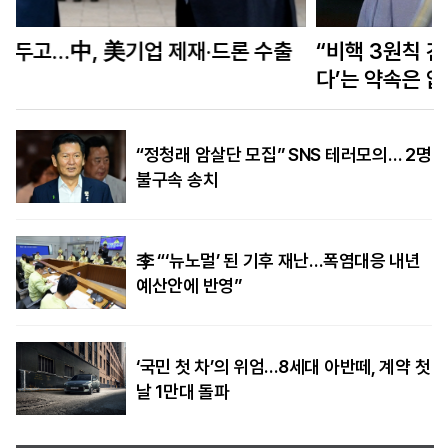
“비핵 3원칙 견지”한 다카이치…‘계속 지키겠
다’는 약속은 없었다
“정청래 암살단 모집” SNS 테러모의… 2명
불구속 송치
李 “‘뉴노멀’ 된 기후 재난…폭염대응 내년
예산안에 반영”
‘국민 첫 차’의 위엄…8세대 아반떼, 계약 첫
날 1만대 돌파