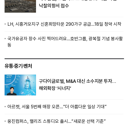
낙찰의향서 접수
LH, 시흥거모지구 신혼희망타운 290가구 공급…18일 청약 시작
국가유공자 장수 사진 찍어드려요…호반그룹, 광복절 기념 봉사활
동
유통·중기·벤처
구다이글로벌, M&A 대신 소수지분 투자…
해외확장 ‘시너지’
아르켓, 서울 5번째 매장 오픈…“더 아름다운 일상 기대”
웅진컴퍼스, 랠리즈 스튜디오 출시…“새로운 선택 기준”