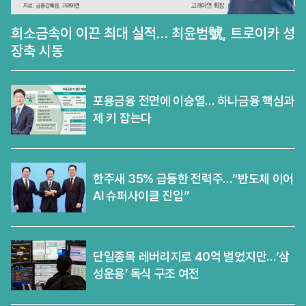
희소금속이 이끈 최대 실적… 최윤범號, 트로이카 성
장축 시동
포용금융 전면에 이승열… 하나금융 핵심과
제 키 잡는다
한주새 35% 급등한 전력주…“반도체 이어
AI 슈퍼사이클 진입”
단일종목 레버리지로 40억 벌었지만…‘삼
성운용’ 독식 구조 여전