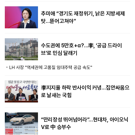
추미애 “경기도 재정위기, 낡은 지방세제
탓…뜯어고쳐야”
수도권에 5만호+α?…李, ‘공급 드라이
브’로 민심 달래기
LH 사장 "역세권에 고품질 임대주택 공급 속도"
李지지율 하락 반사이익 커녕…집안싸움으
로 날새는 국힘
“만리장성 뛰어넘어라”…현대차, 아이오닉
V로 中 승부수