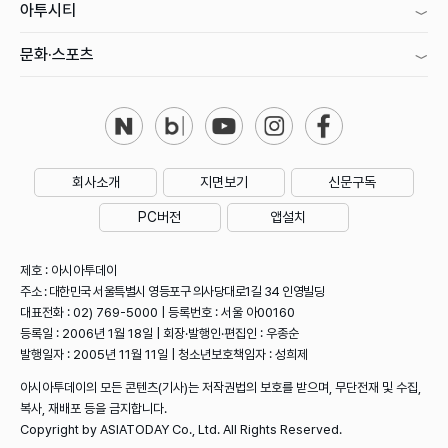
아투시티
문화·스포츠
회사소개
지면보기
신문구독
PC버전
앱설치
제호 : 아시아투데이
주소 : 대한민국 서울특별시 영등포구 의사당대로1길 34 인영빌딩
대표전화 : 02) 769-5000 | 등록번호 : 서울 아00160
등록일 : 2006년 1월 18일 | 회장·발행인·편집인 : 우종순
발행일자 : 2005년 11월 11일 | 청소년보호책임자 : 성희제
아시아투데이의 모든 콘텐츠(기사)는 저작권법의 보호를 받으며, 무단전재 및 수집,
복사, 재배포 등을 금지합니다.
Copyright by ASIATODAY Co., Ltd. All Rights Reserved.