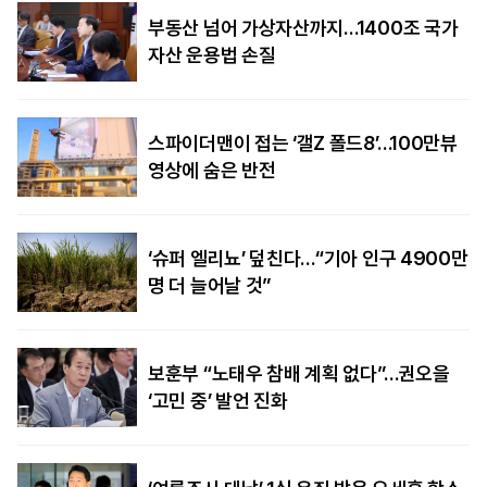
부동산 넘어 가상자산까지…1400조 국가
자산 운용법 손질
스파이더맨이 접는 ‘갤Z 폴드8’…100만뷰
영상에 숨은 반전
‘슈퍼 엘리뇨’ 덮친다…“기아 인구 4900만
명 더 늘어날 것”
보훈부 “노태우 참배 계획 없다”…권오을
‘고민 중’ 발언 진화