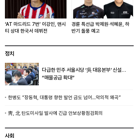
‘AT 마드리드 7번’ 이강인, 맨시
경륜 특선급 박제원·석혜윤, 하
티 상대 한국서 데뷔전
반기 돌풍 예고
정치
다급한 민주 서울시당 ‘吳 대응본부’ 신설…
“매물공급 확대”
한병도 “장동혁, 대통령 향한 발언 금도 넘어…악의적 왜곡”
靑, 北 탄도미사일 발사에 긴급 안보상황점검회의
사회