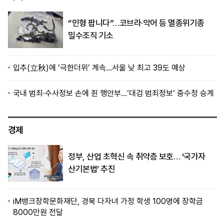
“인형 팝니다”…코브라·악어 등 멸종위기종
밀수조직 기소
입추(立秋)에 ‘극한더위’ 계속…서울 낮 최고 39도 예상
국내 범죄·수사정보 손에 쥔 행안부…‘대검 범죄정보’ 중수청 승계
경제
정부, 산업 초혁신 속 취약층 보호… ‘국가자
산기본법’ 추진
iM뱅크장학문화재단, 경북 다자녀 가정 학생 100명에 장학금
8000만원 전달