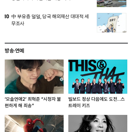
5
[사설] 10월 출범 중수청, 수사 역량 확보
에 전력을
방송·연예
‘모솔연애2’ 최혁준 “시청자 불
빌보드 정상 다음에도 도전…스
편하게 해 죄송”
트레이 키즈