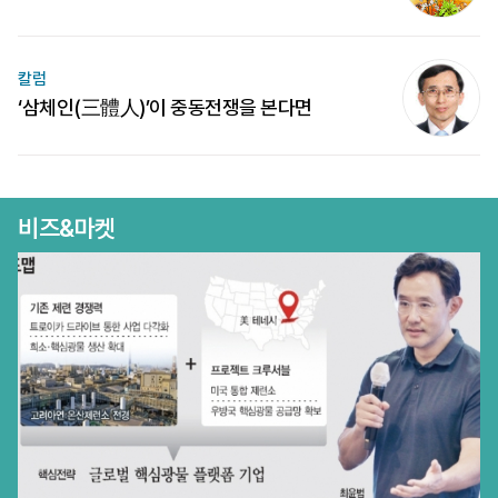
칼럼
‘삼체인(三體人)’이 중동전쟁을 본다면
비즈&마켓