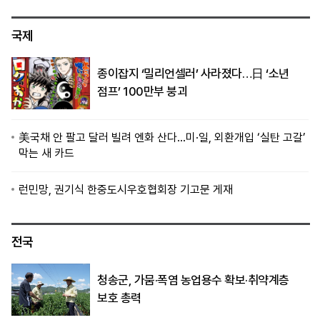
국제
종이잡지 ‘밀리언셀러’ 사라졌다…日 ‘소년
점프’ 100만부 붕괴
美국채 안 팔고 달러 빌려 엔화 산다…미·일, 외환개입 ‘실탄 고갈’
막는 새 카드
런민망, 권기식 한중도시우호협회장 기고문 게재
전국
청송군, 가뭄·폭염 농업용수 확보·취약계층
보호 총력