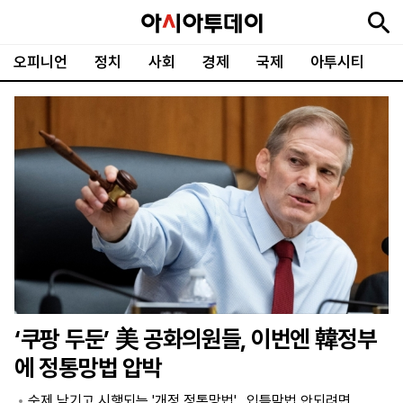
오피니언
정치
사회
경제
국제
아투시티
뉴
최
속
정
사
경
국
오
피
아
문
포
스
신
보
치
회
제
제
피
플
투
화
토
니
시
·
언
티
스
포
츠
ENGLISH
中
Tiếng
文
Việt
‘쿠팡 두둔’ 美 공화의원들, 이번엔 韓정부
지
신
후
제
회
앱
에 정통망법 압박
면
문
원
보
사
설
보
구
하
24
소
치
숙제 남기고 시행되는 '개정 정통망법'…입틀막법 안되려면
기
독
기
시
개