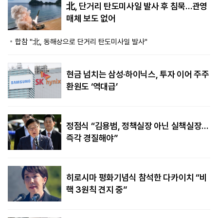
北, 단거리 탄도미사일 발사 후 침묵…관영
매체 보도 없어
합참 "北, 동해상으로 단거리 탄도미사일 발사"
현금 넘치는 삼성·하이닉스, 투자 이어 주주
환원도 ‘역대급’
정점식 “김용범, 정책실장 아닌 실책실장…
즉각 경질해야”
히로시마 평화기념식 참석한 다카이치 “비
핵 3원칙 견지 중”