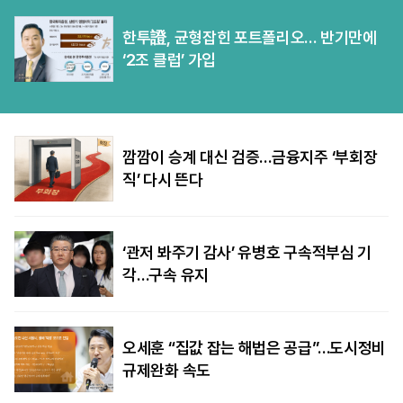
한투證, 균형잡힌 포트폴리오… 반기만에
‘2조 클럽’ 가입
깜깜이 승계 대신 검증…금융지주 ‘부회장
직’ 다시 뜬다
‘관저 봐주기 감사’ 유병호 구속적부심 기
각…구속 유지
오세훈 “집값 잡는 해법은 공급”…도시정비
규제완화 속도