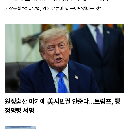
장동혁 "정통망법, 언론·유튜버 입 틀어막겠다는 것"
마
운
대
켓
세
학
파
동
워
문
골
프
원정출산 아기에 美시민권 안준다…트럼프, 행
정명령 서명