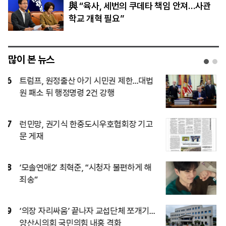
與 “육사, 세번의 쿠데타 책임 안져…사관
학교 개혁 필요”
많이 본 뉴스
1
국내 범죄·수사정보 손에 쥔 행안부…‘대검
범죄정보’ 중수청 승계
2
[시승기] 볼보 EX90, 전동화 시대에도 변
하지 않는 ‘안전과 편안함’
3
미 하원 공화당, 한국 정통망법 집행 브리
핑 요구…쿠팡 이어 디지털 규제 압박
4
[인터뷰] 신애라 “교원 웰스와 방향성 같
아…브랜드 철학에 공감”