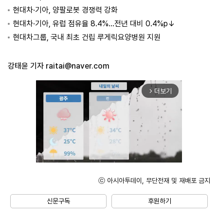
현대차·기아, 양팔로봇 경쟁력 강화
현대차·기아, 유럽 점유율 8.4%…전년 대비 0.4%p↓
현대차그룹, 국내 최초 건립 루게릭요양병원 지원
강태윤 기자
raitai@naver.com
더보기
arrow_forward_ios
ⓒ 아시아투데이, 무단전재 및 재배포 금지
Unmute
신문구독
후원하기