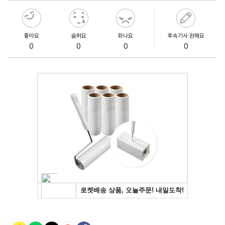
좋아요
슬퍼요
화나요
후속기사 원해요
0
0
0
0