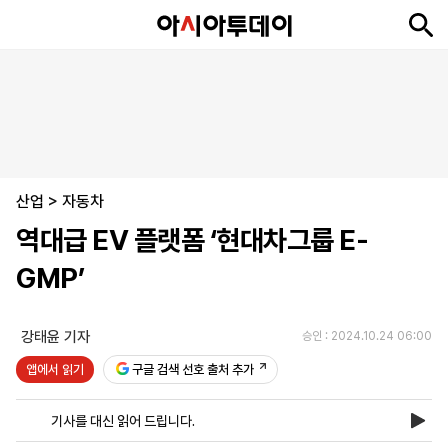
뉴
최
속
정
사
경
국
오
피
아
문
포
스
신
보
치
회
제
제
피
플
투
화
토
니
시
·
산업
언
티
스
>
자동차
포
역대급 EV 플랫폼 ‘현대차그룹 E-
츠
GMP’
ENGLISH
中
Tiếng
文
Việt
강태윤 기자
승인 : 2024.10.24 06:00
앱에서 읽기
구글 검색 선호 출처 추가
지
신
후
제
회
앱
면
문
원
보
사
설
기사를 대신 읽어 드립니다.
보
구
하
24
소
치
기
독
기
시
개