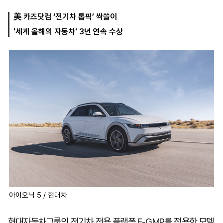
美 카즈닷컴 ‘전기차 톱픽’ 싹쓸이
'세계 올해의 자동차' 3년 연속 수상
마
운
대
켓
세
학
파
동
워
문
골
프
아이오닉 5 / 현대차
현대자동차그룹의 전기차 전용 플랫폼 E-GMP를 적용한 모델