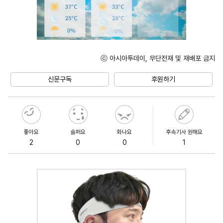
ⓒ 아시아투데이, 무단전재 및 재배포 금지
Mute
신문구독
후원하기
좋아요
슬퍼요
화나요
후속기사 원해요
2
0
0
1