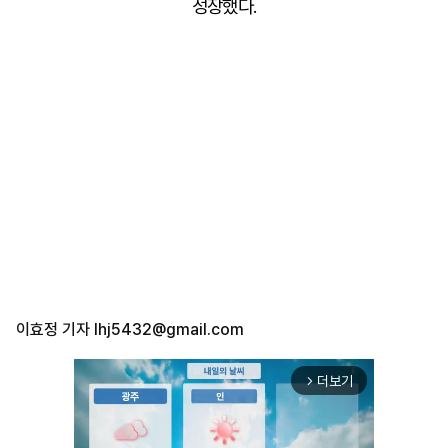
성장했다.
이효정 기자
lhj5432@gmail.com
더보기
arrow_forward_ios