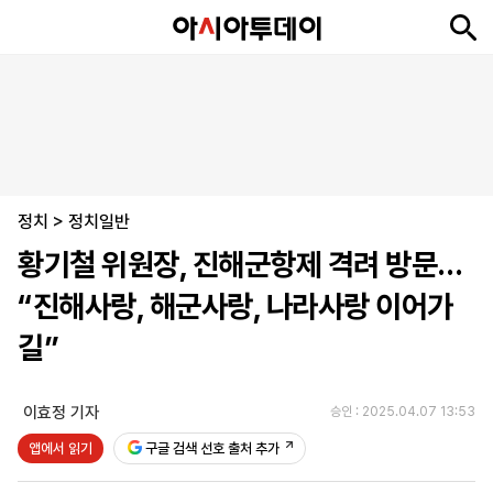
뉴
최
속
정
사
경
국
오
피
아
문
포
스
신
보
치
회
제
제
피
플
투
화
토
니
시
·
정치
언
티
스
>
정치일반
포
황기철 위원장, 진해군항제 격려 방문…
츠
“진해사랑, 해군사랑, 나라사랑 이어가
ENGLISH
中
Tiếng
길”
文
Việt
이효정 기자
승인 : 2025.04.07 13:53
지
신
후
제
회
앱
앱에서 읽기
구글 검색 선호 출처 추가
면
문
원
보
사
설
보
구
하
24
소
치
기
독
기
시
개