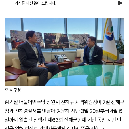
기사를 대신 읽어 드립니다.
마
운
대
켓
세
학
파
동
워
문
골
프
/진해구청
황기철 더불어민주당 창원시 진해구 지역위원장이 7일 진해구
청과 진해경찰서를 잇달아 방문해 지난 3월 29일부터 4월 6
일까지 열흘간 진행된 제63회 진해군항제 기간 동안 시민 안
전을 위해 헌신한 관계자들에게 감사의 뜻을 전했다.