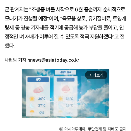
군 관계자는 "조생종 벼를 시작으로 6월 중순까지 순차적으로
모내기가 진행될 예정"이며, "육묘용 상토, 유기질비료, 토양개
량제 등 영농 기자재를 적기에 공급해 농가 부담을 줄이고, 안
정적인 벼 재배가 이루어 질 수 있도록 적극 지원하겠다"고 전
했다.
나현범 기자
hnews@asiatoday.co.kr
더보기
arrow_forward_ios
ⓒ 아시아투데이, 무단전재 및 재배포 금지