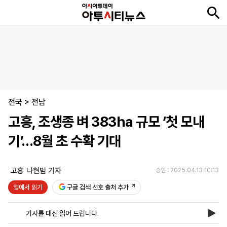
뉴
최
속
정
사
경
국
오
피
아
문
포
스
신
보
치
회
제
제
피
플
투
화
토
니
시
·
전국
언
티
스
>
전남
포
고흥, 조생종 벼 383ha 규모 ‘첫 모내
츠
기’…8월 초 수확 기대
ENGLISH
中
Tiếng
文
Việt
고흥
나현범 기자
승인 : 2025.04.13 10:13
앱에서 읽기
구글 검색 선호 출처 추가
지
신
후
제
회
앱
면
문
원
보
사
설
기사를 대신 읽어 드립니다.
보
구
하
24
소
치
기
독
기
시
개