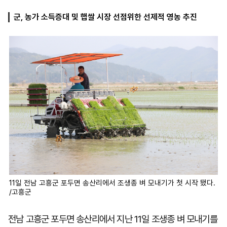
군, 농가 소득증대 및 햅쌀 시장 선점위한 선제적 영농 추진
마
운
대
켓
세
학
파
동
워
문
골
프
11일 전남 고흥군 포두면 송산리에서 조생종 벼 모내기가 첫 시작 됐다.
/고흥군
전남 고흥군 포두면 송산리에서 지난 11일 조생종 벼 모내기를