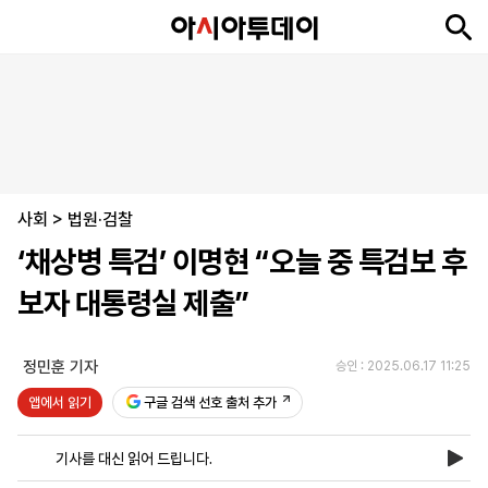
뉴
최
속
정
사
경
국
오
피
아
문
포
스
신
보
치
회
제
제
피
플
투
화
토
니
시
·
사회
언
티
스
>
법원·검찰
포
‘채상병 특검’ 이명현 “오늘 중 특검보 후
츠
보자 대통령실 제출”
ENGLISH
中
Tiếng
文
Việt
정민훈 기자
승인 : 2025.06.17 11:25
앱에서 읽기
구글 검색 선호 출처 추가
지
신
후
제
회
앱
면
문
원
보
사
설
기사를 대신 읽어 드립니다.
보
구
하
24
소
치
기
독
기
시
개