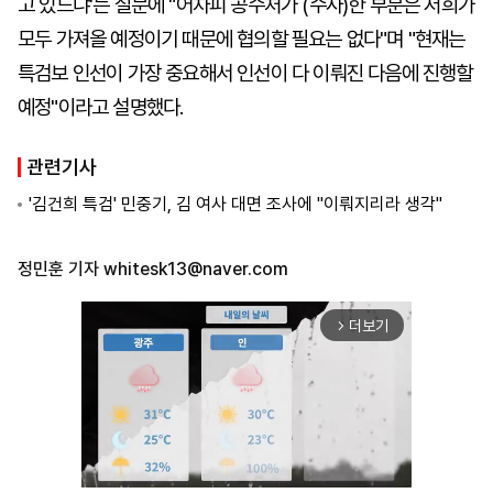
고 있느냐'는 질문에 "어차피 공수처가 (수사)한 부분은 저희가
모두 가져올 예정이기 때문에 협의할 필요는 없다"며 "현재는
특검보 인선이 가장 중요해서 인선이 다 이뤄진 다음에 진행할
예정"이라고 설명했다.
관련기사
'김건희 특검' 민중기, 김 여사 대면 조사에 "이뤄지리라 생각"
정민훈 기자
whitesk13@naver.com
더보기
arrow_forward_ios