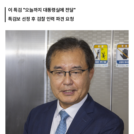
이 특검 "오늘까지 대통령실에 전달"
특검보 선정 후 검찰 인력 파견 요청
마
운
대
켓
세
학
파
동
워
문
골
프