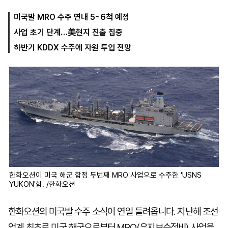
미국발 MRO 수주 연내 5~6척 예정
사업 초기 단계…美현지 진출 집중
마
운
대
켓
세
학
하반기 KDDX 수주에 자원 투입 전망
파
동
워
문
골
프
한화오션이 미국 해군 함정 두번째 MRO 사업으로 수주한 'USNS
YUKON'함. /한화오션
한화오션의 미국발 수주 소식이 연일 들려옵니다. 지난해 조선
업계 최초로 미국 해군으로부터 MRO(유지보수정비) 사업을