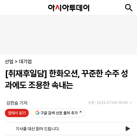
뉴
최
속
정
사
경
국
오
피
아
문
포
스
신
보
치
회
제
제
피
플
투
화
토
니
시
·
산업
언
티
스
>
대기업
포
[취재후일담] 한화오션, 꾸준한 수주 성
츠
과에도 조용한 속내는
ENGLISH
中
Tiếng
文
Việt
김한슬 기자
수정 : 2025.07.09 16:06
앱에서 읽기
구글 검색 선호 출처 추가
지
신
후
제
회
앱
면
문
원
보
사
설
기사를 대신 읽어 드립니다.
보
구
하
24
소
치
기
독
기
시
개