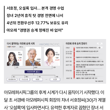
서호정, 오설록 입사… 본격 경영 수업
장녀 2년여 휴직 탓 경영 전면에 나서
마
운
대
켓
세
학
4년뒤 전환우선주 12.77% 보유도 유리
파
동
워
문
아모레 "경영권 승계 정해진 바 없어"
골
프
아모레퍼시픽그룹의 후계 시계가 다시 움직이기 시작했다. 이
달 초 서경배 아모레퍼시픽 회장의 차녀 서호정씨(30)가 계열
사 '오설록'에 입사하면서다. 유력한 후계자로 꼽혔던 장녀 서