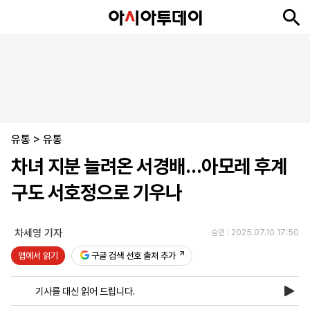
뉴
최
속
정
사
경
국
오
피
아
문
포
스
신
보
치
회
제
제
피
플
투
화
토
니
시
·
유통
언
티
스
>
유통
포
차녀 지분 늘려온 서경배…아모레 후계
츠
구도 서호정으로 기우나
ENGLISH
中
Tiếng
文
Việt
차세영 기자
승인 : 2025.07.10 17:50
앱에서 읽기
구글 검색 선호 출처 추가
지
신
후
제
회
앱
면
문
원
보
사
설
기사를 대신 읽어 드립니다.
보
구
하
24
소
치
기
독
기
시
개