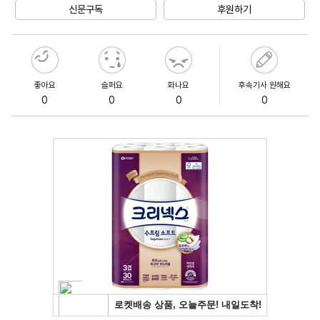
신문구독
후원하기
좋아요
슬퍼요
화나요
후속기사 원해요
0
0
0
0