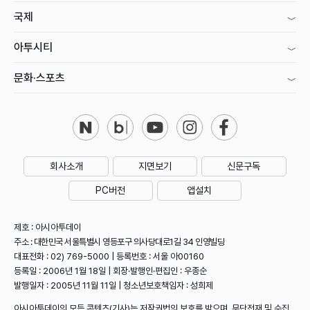
국제
아투시티
문화·스포츠
회사소개
지면보기
신문구독
PC버전
앱설치
제호 : 아시아투데이
주소 : 대한민국 서울특별시 영등포구 의사당대로1길 34 인영빌딩
대표전화 : 02) 769-5000 | 등록번호 : 서울 아00160
등록일 : 2006년 1월 18일 | 회장·발행인·편집인 : 우종순
발행일자 : 2005년 11월 11일 | 청소년보호책임자 : 성희제
아시아투데이의 모든 콘텐츠(기사)는 저작권법의 보호를 받으며, 무단전재 및 수집,