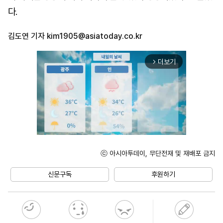
다.
김도연 기자
kim1905@asiatoday.co.kr
더보기
arrow_forward_ios
ⓒ 아시아투데이, 무단전재 및 재배포 금지
Unmute
신문구독
후원하기