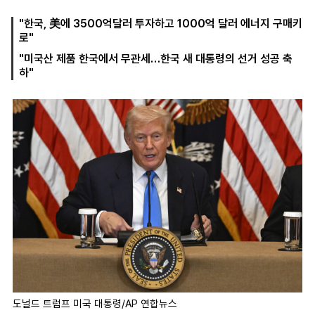
"한국, 美에 3500억달러 투자하고 1000억 달러 에너지 구매키
로"
마
운
대
"미국산 제품 한국에서 무관세…한국 새 대통령의 선거 성공 축
켓
세
학
하"
파
동
워
문
골
프
도널드 트럼프 미국 대통령/AP 연합뉴스