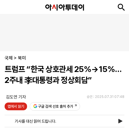
뉴
최
속
정
사
경
국
오
피
아
문
포
스
신
보
치
회
제
제
피
플
투
화
토
니
시
·
국제
언
티
스
>
북미
포
트럼프 “한국 상호관세 25%→15%…
츠
2주내 李대통령과 정상회담”
ENGLISH
中
Tiếng
文
Việt
김도연 기자
승인 : 2025.07.31 07:48
앱에서 읽기
구글 검색 선호 출처 추가
지
신
후
제
회
앱
면
문
원
보
사
설
기사를 대신 읽어 드립니다.
보
구
하
24
소
치
기
독
기
시
개