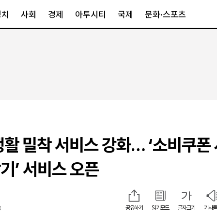
정치
사회
경제
아투시티
국제
문화·스포츠
경제
아투시티
국제
경제일반
종합
세계일반
정책
메트로
아시아·호주
금융·증권
경기·인천
북미
산업
세종·충청
중남미
IT·과학
영남
유럽
생활 밀착 서비스 강화… ‘소비쿠폰
부동산
호남
중동·아프리
유통
강원
기’ 서비스 오픈
중기·벤처
제주
8
공유하기
읽기모드
글자크기
기사듣
인스타그램