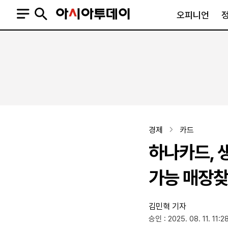
오피니언
오피니언
정치
사회
사설
정치일반
사회일반
칼럼·기고
청와대
사건·사고
기자의 눈
국회·정당
법원·검찰
피플
북한
교육·행정
경제
카드
외교
노동·복지·환경
하나카드, 
국방
보건·의학
정부
가능 매장찾
김민혁 기자
SNS
승인 : 2025. 08. 11. 11:2
뉴스스탠드
네이버블로그
아투TV(유튜브)
페이스북