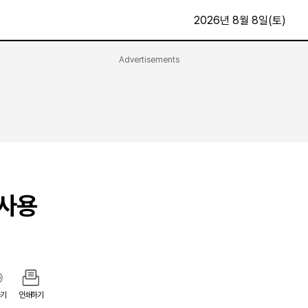
2026년 8월 8일(토)
Advertisements
문화·스포츠
최신
전체
방송
지면보기
가요
구독신청
영화
First Edition
문화
후원하기
 사용
카
종교
제보24시
스포츠
알립니다
여행
기
인쇄하기