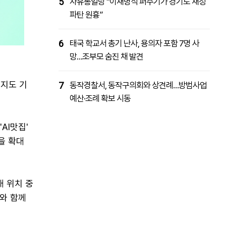
5
자유통일당 “이재명식 퍼주기가 경기도 재정
파탄 원흉”
6
태국 학교서 총기 난사, 용의자 포함 7명 사
망…조부모 숨진 채 발견
지도 기
7
동작경찰서, 동작구의회와 상견례…방범사업
예산·조례 확보 시동
AI맛집'
을 확대
재 위치 중
와 함께