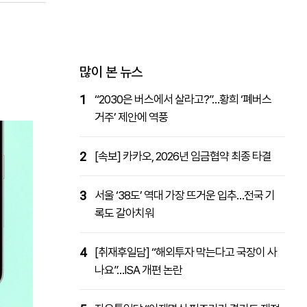
패밀리사이트
마켓파워
아투TV
대학동문골프최강전
많이 본 뉴스
1
“2030은 버스에서 살라고?”…황희 ‘폐버스
거주’ 제안에 역풍
2
[속보] 카카오, 2026년 임금협약 최종 타결
3
서울 ‘38도’ 역대 가장 뜨거운 입추…전국 기
록도 갈아치워
4
[취재후일담] “해외투자 막는다고 국장이 사
나요”…ISA 개편 논란