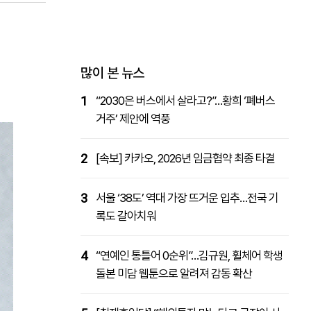
패밀리사이트
마켓파워
아투TV
대학동문골프최강전
많이 본 뉴스
1
“2030은 버스에서 살라고?”…황희 ‘폐버스
거주’ 제안에 역풍
2
[속보] 카카오, 2026년 임금협약 최종 타결
3
서울 ‘38도’ 역대 가장 뜨거운 입추…전국 기
록도 갈아치워
4
“연예인 통틀어 0순위”…김규원, 휠체어 학생
돌본 미담 웹툰으로 알려져 감동 확산