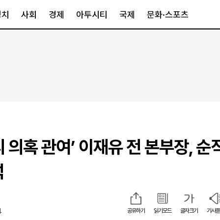
정치
사회
경제
아투시티
국제
문화·스포츠
경제
아투시티
국제
경제일반
종합
세계일반
정책
메트로
아시아·호주
금융·증권
경기·인천
북미
산업
세종·충청
중남미
IT·과학
영남
유럽
 의혹 관여’ 이재유 전 본부장, 순
부동산
호남
중동·아프리
유통
강원
석
중기·벤처
제주
4
공유하기
읽기모드
글자크기
기사듣
인스타그램