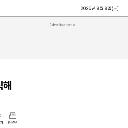
2026년 8월 8일(토)
Advertisements
문화·스포츠
최신
전체
방송
지면보기
가요
구독신청
영화
First Edition
문화
후원하기
직해
카
종교
제보24시
스포츠
알립니다
여행
기
인쇄하기