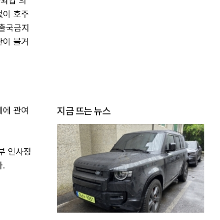
사외압 의
없이 호주
 출국금지
란이 불거
제에 관여
지금 뜨는 뉴스
부 인사정
.