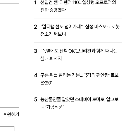
1
선입견 깬 ‘디펜더 110’…일상형 오프로더의
진화 증명했다
2
“멀티탭 선도 넘어가네”…삼성 비스포크 로봇
청소기 써보니
3
“폭염에도 산책 OK”…반려견과 함께 떠나는
실내 피서지
4
구름 위를 달리는 기분…극강의 편안함 ‘볼보
EX90’
5
농산물인줄 알았던 스테비아 토마토, 알고보
니 ‘가공식품’
후원하기