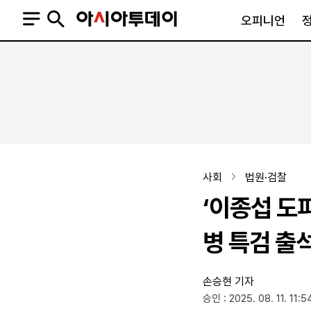
오피니언
오피니언
정치
사회
사설
정치일반
사회일반
칼럼·기고
청와대
사건·사고
기자의 눈
국회·정당
법원·검찰
피플
북한
교육·행정
사회
법원·검찰
외교
노동·복지·환경
‘이종섭 도피
국방
보건·의학
정부
병 특검 출
손승현 기자
SNS
승인 : 2025. 08. 11. 11:5
뉴스스탠드
네이버블로그
아투TV(유튜브)
페이스북