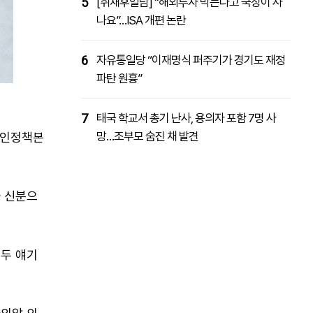
5
[취재후일담] “해외투자 막는다고 국장이 사
나요”…ISA 개편 논란
6
자유통일당 “이재명식 퍼주기가 경기도 재정
파탄 원흉”
7
태국 학교서 총기 난사, 용의자 포함 7명 사
망…조부모 숨진 채 발견
국인정책본
자 신분으
모두 얘기