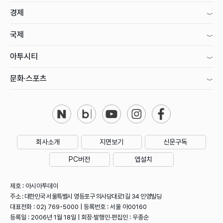
경제
국제
아투시티
문화·스포츠
회사소개
지면보기
신문구독
PC버전
앱설치
제호 : 아시아투데이
주소 : 대한민국 서울특별시 영등포구 의사당대로1길 34 인영빌딩
대표전화 : 02) 769-5000 | 등록번호 : 서울 아00160
등록일 : 2006년 1월 18일 | 회장·발행인·편집인 : 우종순