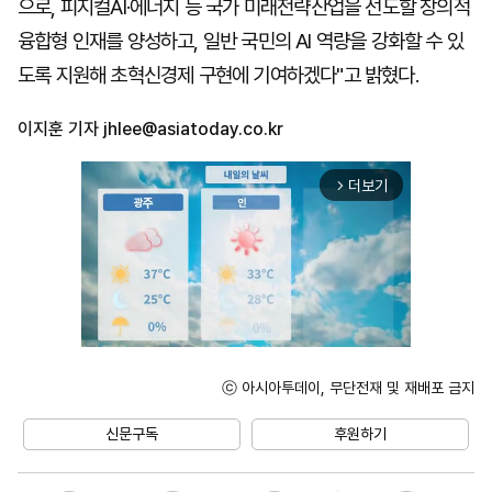
으로, 피지컬AI·에너지 등 국가 미래전략산업을 선도할 창의적
융합형 인재를 양성하고, 일반 국민의 AI 역량을 강화할 수 있
도록 지원해 초혁신경제 구현에 기여하겠다"고 밝혔다.
이지훈 기자
jhlee@asiatoday.co.kr
더보기
arrow_forward_ios
ⓒ 아시아투데이, 무단전재 및 재배포 금지
Unmute
신문구독
후원하기