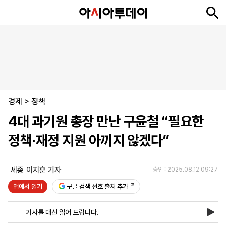
뉴
최
속
정
사
경
국
오
피
아
문
포
스
신
보
치
회
제
제
피
플
투
화
토
니
시
·
경제
언
티
스
>
정책
포
4대 과기원 총장 만난 구윤철 “필요한
츠
정책·재정 지원 아끼지 않겠다”
ENGLISH
中
Tiếng
文
Việt
세종
이지훈 기자
승인 : 2025.08.12 09:27
앱에서 읽기
구글 검색 선호 출처 추가
지
신
후
제
회
앱
면
문
원
보
사
설
기사를 대신 읽어 드립니다.
보
구
하
24
소
치
기
독
기
시
개