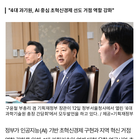
"4대 과기원, AI 중심 초혁신경제 선도 거점 역할 강화"
마
운
대
켓
세
학
파
동
워
문
골
프
구윤철 부총리 겸 기획재정부 장관이 12일 정부서울청사에서 열린 '4대
과학기술원 총장 간담회'에서 모두발언을 하고 있다. / 제공=기획재정부
정부가 인공지능(AI) 기반 초혁신경제 구현과 지역 혁신 거점