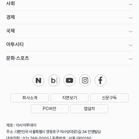
사회
경제
국제
아투시티
문화·스포츠
회사소개
지면보기
신문구독
PC버전
앱설치
제호 : 아시아투데이
주소 : 대한민국 서울특별시 영등포구 의사당대로1길 34 인영빌딩
대표전화 : 02) 769-5000 | 등록번호 : 서울 아00160