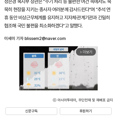
정은경 복지부 장관은 "수기 처리 등 불편한 여건 속에서도 묵
묵히 현장을 지키는 종사자 여러분께 감사드린다"며 "추석 연
휴 동안 비상근무체계를 유지하고 지자체·관계기관과 긴밀히
협조해 국민 불편을 최소화하겠다"고 말했다.
이세미 기자
blissem2@naver.com
더보기
arrow_forward_ios
ⓒ 아시아투데이, 무단전재 및 재배포 금지
Mute
신문구독
후원하기