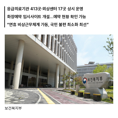
응급의료기관 413곳·외상센터 17곳 상시 운영
화장예약 임시사이트 개설…예약 현황 확인 가능
마
운
대
켓
세
학
“연휴 비상근무체계 가동, 국민 불편 최소화 최선”
파
동
워
문
골
프
보건복지부