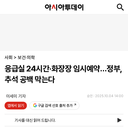
뉴
최
속
정
사
경
국
오
피
아
문
포
스
신
보
치
회
제
제
피
플
투
화
토
니
시
·
사회
언
티
스
>
보건·의학
포
응급실 24시간·화장장 임시예약…정부,
츠
추석 공백 막는다
ENGLISH
中
Tiếng
文
Việt
이세미 기자
승인 : 2025.10.04 14:00
앱에서 읽기
구글 검색 선호 출처 추가
지
신
후
제
회
앱
면
문
원
보
사
설
기사를 대신 읽어 드립니다.
보
구
하
24
소
치
기
독
기
시
개