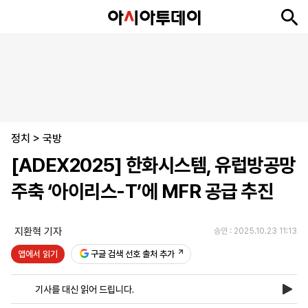
뉴
최
속
정
사
경
국
오
피
아
문
포
스
신
보
치
회
제
제
피
플
투
화
토
니
시
·
정치
언
티
스
>
국방
포
[ADEX2025] 한화시스템, 유럽방공망
츠
주축 ‘아이리스-T’에 MFR 공급 추진
ENGLISH
中
Tiếng
文
Việt
지환혁 기자
승인 : 2025.10.23 11:13
앱에서 읽기
구글 검색 선호 출처 추가
지
신
후
제
회
앱
면
문
원
보
사
설
기사를 대신 읽어 드립니다.
보
구
하
24
소
치
기
독
기
시
개