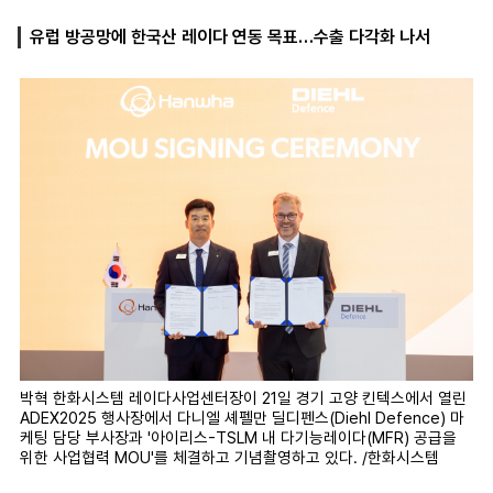
유럽 방공망에 한국산 레이다 연동 목표…수출 다각화 나서
마
운
대
켓
세
학
파
동
워
문
골
프
박혁 한화시스템 레이다사업센터장이 21일 경기 고양 킨텍스에서 열린
ADEX2025 행사장에서 다니엘 셰펠만 딜디펜스(Diehl Defence) 마
케팅 담당 부사장과 '아이리스-TSLM 내 다기능레이다(MFR) 공급을
위한 사업협력 MOU'를 체결하고 기념촬영하고 있다. /한화시스템