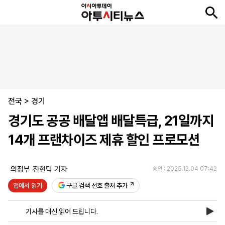
뉴
최
속
정
사
경
국
오
피
아
문
포
스
신
보
치
회
제
제
피
플
투
화
토
니
시
·
전국
언
티
스
>
경기
포
경기도 공공 배달앱 배달특급, 21일까지
츠
14개 프랜차이즈 제휴 할인 프로모션
ENGLISH
中
Tiếng
文
Việt
의정부
진현탁 기자
승인 : 2025.12.04 07:42
앱에서 읽기
구글 검색 선호 출처 추가
지
신
후
제
회
앱
면
문
원
보
사
설
기사를 대신 읽어 드립니다.
보
구
하
24
소
치
기
독
기
시
개