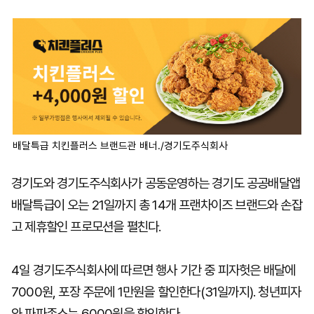
마
운
대
켓
세
학
파
동
워
문
골
프
배달특급 치킨플러스 브랜드관 배너./경기도주식회사
경기도와 경기도주식회사가 공동운영하는 경기도 공공배달앱
배달특급이 오는 21일까지 총 14개 프랜차이즈 브랜드와 손잡
고 제휴할인 프로모션을 펼친다.
4일 경기도주식회사에 따르면 행사 기간 중 피자헛은 배달에
7000원, 포장 주문에 1만원을 할인한다(31일까지). 청년피자
와 파파존스는 6000원을 할인한다.