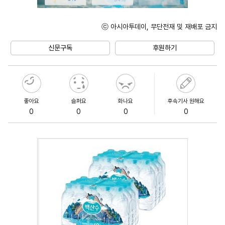
ⓒ 아시아투데이, 무단전재 및 재배포 금지
Unmute
신문구독
후원하기
좋아요
슬퍼요
화나요
후속기사 원해요
0
0
0
0