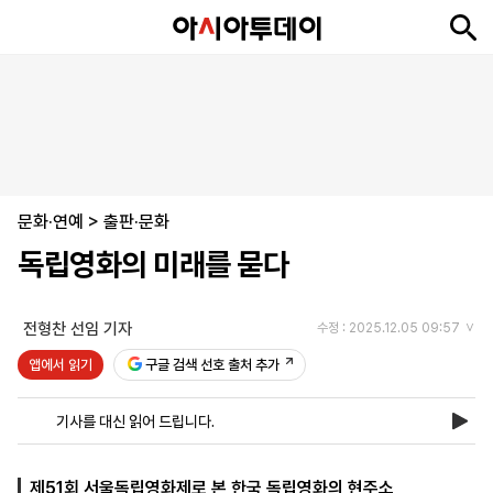
뉴
최
속
정
사
경
국
오
피
아
문
포
스
신
보
치
회
제
제
피
플
투
화
토
니
시
·
문화·연예
언
티
스
>
출판·문화
포
독립영화의 미래를 묻다
츠
전형찬 선임 기자
수정 : 2025.12.05 09:57
ENGLISH
中
Tiếng
文
Việt
앱에서 읽기
구글 검색 선호 출처 추가
기사를 대신 읽어 드립니다.
지
신
후
제
회
앱
면
문
원
보
사
설
보
구
하
24
소
치
제51회 서울독립영화제로 본 한국 독립영화의 현주소
기
독
기
시
개