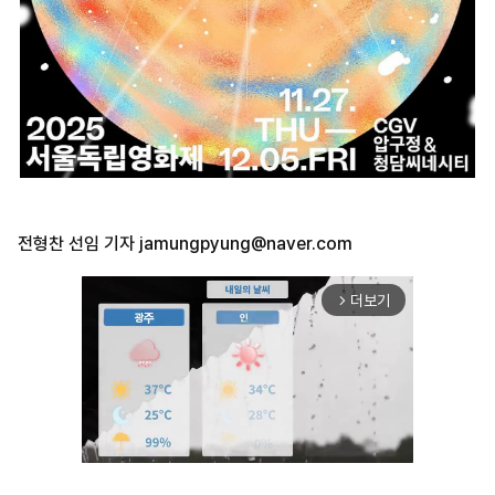
전형찬 선임 기자
jamungpyung@naver.com
더보기
arrow_forward_ios