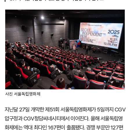
마
운
대
켓
세
학
파
동
워
문
골
프
사진 서울독립영화제
지닌달 27일 개막한 제51회 서울독립영화제가 5일까지 CGV
압구정과 CGV청담씨네시티에서 이어진다. 올해 서울독립영
화제에는 역대 최다인 167편이 출품됐다. 경쟁 부문만 127편