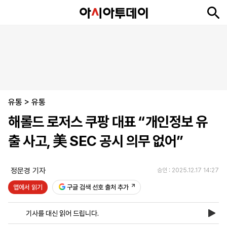
뉴
최
속
정
사
경
국
오
피
아
문
포
스
신
보
치
회
제
제
피
플
투
화
토
니
시
·
유통
언
티
스
>
유통
포
해롤드 로저스 쿠팡 대표 “개인정보 유
츠
출 사고, 美 SEC 공시 의무 없어”
ENGLISH
中
Tiếng
文
Việt
정문경 기자
승인 : 2025.12.17 14:27
앱에서 읽기
구글 검색 선호 출처 추가
지
신
후
제
회
앱
면
문
원
보
사
설
기사를 대신 읽어 드립니다.
보
구
하
24
소
치
기
독
기
시
개