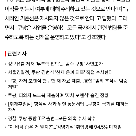
이익을 받는지 여부에 대해 주의하고 있는 것으로 안다"며 "구
체적인 기준선은 제시되지 않은 것으로 안다"고 답했다. 그러
면서 "쿠팡은 사업을 운영하는 모든 국가에서 관련 법령을 준
수하도록 하는 정책을 운영하고 있다"고 강조했다.
관련기사
정보유출·제재 '투트랙 압박'… '꼼수 쿠팡' 사면초가
서울경찰청, 쿠팡 김범석 '산재 은폐 의혹' 직접 수사한다
쿠팡, 자체 포렌식 함구한 채 자료 제출…경찰 "임의 조작시 엄중
처벌"
쿠팡, 피의자 노트북 제출하며 '자체 포렌식' 숨긴 정황
[취재후일담] 형식적 사과 뒤엔 동문서답…쿠팡이 국회를 대하는
자세
경찰 '쿠팡 종합 TF' 출범…모든 의혹 수사 착수
"이 바닥 좁은 거 알지?"…'김병기식' 취업방해 94.5% 미처벌