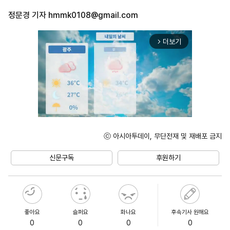
정문경 기자
hmmk0108@gmail.com
더보기
arrow_forward_ios
ⓒ 아시아투데이, 무단전재 및 재배포 금지
Mute
신문구독
후원하기
좋아요
슬퍼요
화나요
후속기사 원해요
0
0
0
0