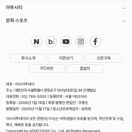
아투시티
문화·스포츠
회사소개
지면보기
신문구독
PC버전
앱설치
제호 : 아시아투데이
주소 : 대한민국 서울특별시 영등포구 의사당대로1길 34 인영빌딩
대표전화 : 02) 769-5000 | 등록번호 : 서울 아00160
등록일 : 2006년 1월 18일 | 회장·발행인·편집인 : 우종순
발행일자 : 2005년 11월 11일 | 청소년보호책임자 : 성희제
아시아투데이의 모든 콘텐츠(기사)는 저작권법의 보호를 받으며, 무단전재 및 수집,
복사, 재배포 등을 금지합니다.
Copyright by ASIATODAY Co., Ltd. All Rights Reserved.