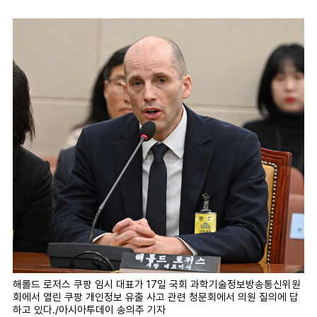
마
운
대
켓
세
학
파
동
워
문
골
프
해롤드 로저스 쿠팡 임시 대표가 17일 국회 과학기술정보방송통신위원
회에서 열린 쿠팡 개인정보 유출 사고 관련 청문회에서 의원 질의에 답
하고 있다./아시아투데이 송의주 기자