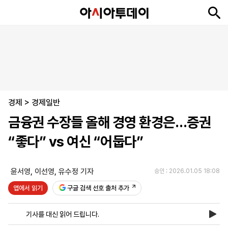
뉴
최
속
정
사
경
국
오
피
아
문
포
스
신
보
치
회
제
제
피
플
투
화
토
니
시
·
경제
언
티
스
>
경제일반
포
금융권 수장들 올해 경영 환경은…증권
츠
“좋다” vs 여신 “어둡다”
ENGLISH
中
Tiếng
文
Việt
윤서영
,
이선영
,
유수정 기자
승인 : 2026.01.05 18:08
앱에서 읽기
구글 검색 선호 출처 추가
지
신
후
제
회
앱
면
문
원
보
사
설
기사를 대신 읽어 드립니다.
보
구
하
24
소
치
기
독
기
시
개