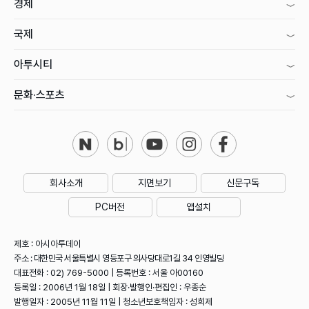
경제
국제
아투시티
문화·스포츠
회사소개
지면보기
신문구독
PC버전
앱설치
제호 : 아시아투데이
주소 : 대한민국 서울특별시 영등포구 의사당대로1길 34 인영빌딩
대표전화 : 02) 769-5000 | 등록번호 : 서울 아00160
등록일 : 2006년 1월 18일 | 회장·발행인·편집인 : 우종순
발행일자 : 2005년 11월 11일 | 청소년보호책임자 : 성희제