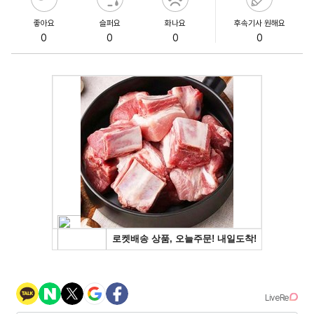
좋아요
슬퍼요
화나요
후속기사 원해요
0
0
0
0