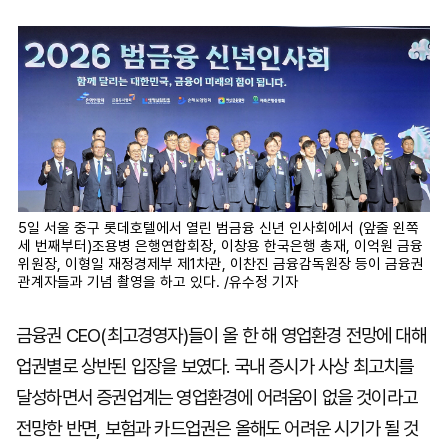
마
운
대
켓
세
학
파
동
워
문
골
프
5일 서울 중구 롯데호텔에서 열린 범금융 신년 인사회에서 (앞줄 왼쪽
세 번째부터)조용병 은행연합회장, 이창용 한국은행 총재, 이억원 금융
위원장, 이형일 재정경제부 제1차관, 이찬진 금융감독원장 등이 금융권
관계자들과 기념 촬영을 하고 있다. /유수정 기자
금융권 CEO(최고경영자)들이 올 한 해 영업환경 전망에 대해
업권별로 상반된 입장을 보였다. 국내 증시가 사상 최고치를
달성하면서 증권업계는 영업환경에 어려움이 없을 것이라고
전망한 반면, 보험과 카드업권은 올해도 어려운 시기가 될 것