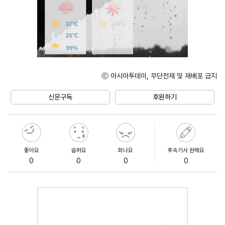
ⓒ 아시아투데이, 무단전재 및 재배포 금지
Unmute
신문구독
후원하기
좋아요
슬퍼요
화나요
후속기사 원해요
0
0
0
0