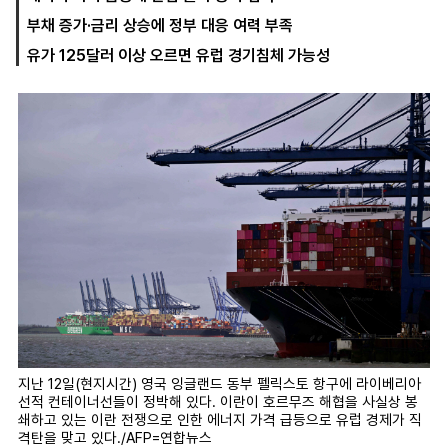
부채 증가·금리 상승에 정부 대응 여력 부족
유가 125달러 이상 오르면 유럽 경기침체 가능성
마
운
대
켓
세
학
파
동
워
문
골
프
지난 12일(현지시간) 영국 잉글랜드 동부 펠릭스토 항구에 라이베리아
선적 컨테이너선들이 정박해 있다. 이란이 호르무즈 해협을 사실상 봉
쇄하고 있는 이란 전쟁으로 인한 에너지 가격 급등으로 유럽 경제가 직
격탄을 맞고 있다./AFP=연합뉴스