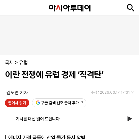
뉴
최
속
정
사
경
국
오
피
아
문
포
스
신
보
치
회
제
제
피
플
투
화
토
니
시
·
국제
언
티
스
>
유럽
포
이란 전쟁에 유럽 경제 ‘직격탄’
츠
김도연 기자
수정 : 2026.03.17 17:31
ENGLISH
中
Tiếng
文
Việt
앱에서 읽기
구글 검색 선호 출처 추가
기사를 대신 읽어 드립니다.
지
신
후
제
회
앱
면
문
원
보
사
설
보
구
하
24
소
치
에너지 가격 급등에 산업·물가 동시 압박
기
독
기
시
개