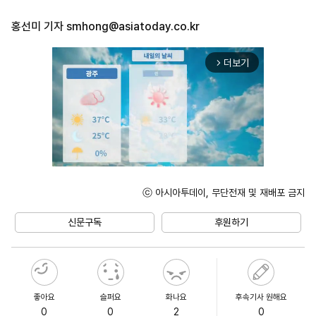
홍선미 기자
smhong@asiatoday.co.kr
더보기
arrow_forward_ios
ⓒ 아시아투데이, 무단전재 및 재배포 금지
Unmute
신문구독
후원하기
좋아요
슬퍼요
화나요
후속기사 원해요
0
0
2
0