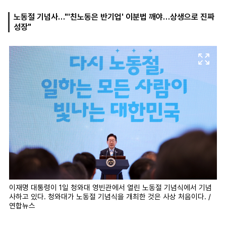
노동절 기념사…"'친노동은 반기업' 이분법 깨야…상생으로 진짜
성장"
마
운
대
켓
세
학
파
동
워
문
골
프
이재명 대통령이 1일 청와대 영빈관에서 열린 노동절 기념식에서 기념
사하고 있다. 청와대가 노동절 기념식을 개최한 것은 사상 처음이다. /
연합뉴스