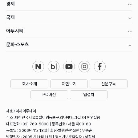
경제
국제
아투시티
문화·스포츠
회사소개
지면보기
신문구독
PC버전
앱설치
제호 : 아시아투데이
주소 : 대한민국 서울특별시 영등포구 의사당대로1길 34 인영빌딩
대표전화 : 02) 769-5000 | 등록번호 : 서울 아00160
등록일 : 2006년 1월 18일 | 회장·발행인·편집인 : 우종순
발행일자 : 2005년 11월 11일 | 청소년보호책임자 : 성희제