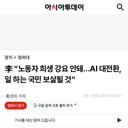
뉴
최
속
정
사
경
국
오
피
아
문
포
스
신
보
치
회
제
제
피
플
투
화
토
니
시
·
정치
언
티
스
>
청와대
포
李 “노동자 희생 강요 안돼…AI 대전환,
츠
일 하는 국민 보살필 것”
ENGLISH
中
Tiếng
文
Việt
홍선미 기자
수정 : 2026.05.01 10:26
앱에서 읽기
구글 검색 선호 출처 추가
지
신
후
제
회
앱
면
문
원
보
사
설
기사를 대신 읽어 드립니다.
보
구
하
24
소
치
기
독
기
시
개