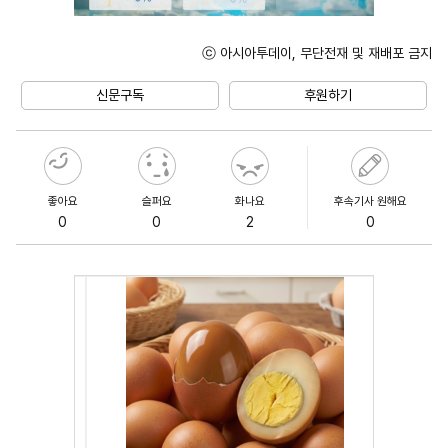
ⓒ 아시아투데이, 무단전재 및 재배포 금지
Unmute
신문구독
후원하기
좋아요
슬퍼요
화나요
후속기사 원해요
0
0
2
0