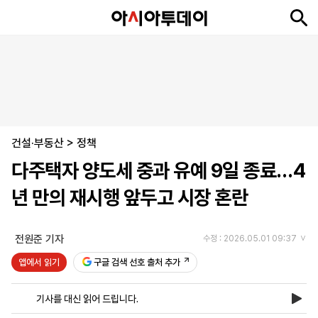
뉴
최
속
정
사
경
국
오
피
아
문
포
스
신
보
치
회
제
제
피
플
투
화
토
니
시
·
건설·부동산
언
티
스
>
정책
포
다주택자 양도세 중과 유예 9일 종료…4
츠
년 만의 재시행 앞두고 시장 혼란
ENGLISH
中
Tiếng
文
Việt
전원준 기자
수정 : 2026.05.01 09:37
앱에서 읽기
구글 검색 선호 출처 추가
지
신
후
제
회
앱
면
문
원
보
사
설
기사를 대신 읽어 드립니다.
보
구
하
24
소
치
기
독
기
시
개