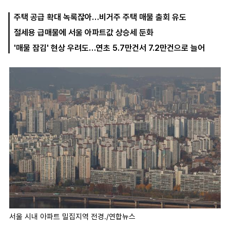
주택 공급 확대 녹록잖아…비거주 주택 매물 출회 유도
절세용 급매물에 서울 아파트값 상승세 둔화
마
운
대
켓
세
학
'매물 잠김' 현상 우려도…연초 5.7만건서 7.2만건으로 늘어
파
동
워
문
골
프
서울 시내 아파트 밀집지역 전경./연합뉴스