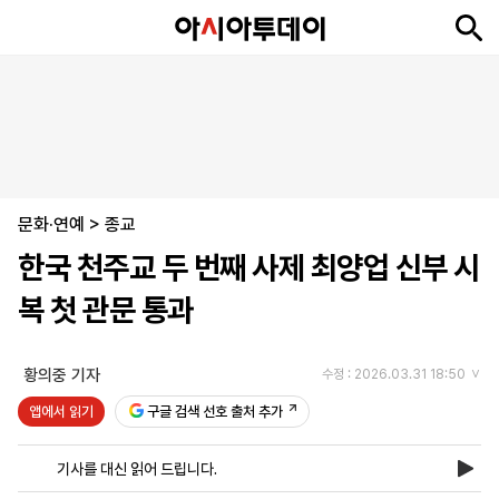
뉴
최
속
정
사
경
국
오
피
아
문
포
스
신
보
치
회
제
제
피
플
투
화
토
니
시
·
문화·연예
언
티
스
>
종교
포
한국 천주교 두 번째 사제 최양업 신부 시
츠
복 첫 관문 통과
ENGLISH
中
Tiếng
文
Việt
황의중 기자
수정 : 2026.03.31 18:50
앱에서 읽기
구글 검색 선호 출처 추가
지
신
후
제
회
앱
면
문
원
보
사
설
기사를 대신 읽어 드립니다.
보
구
하
24
소
치
기
독
기
시
개