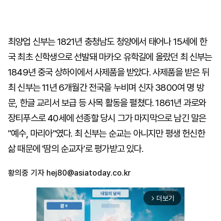
최양업 신부는 1821년 충청남도 청양에서 태어나 15세에 한
국 최초 신학생으로 선발돼 마카오 유학길에 올랐던 최 신부는
1849년 중국 상하이에서 사제품을 받았다. 사제품을 받은 뒤
최 신부는 11년 6개월간 전국을 누비며 신자 3800여 명 방
문, 한글 교리서 보급 등 사목 활동을 펼쳤다. 1861년 과로와
장티푸스로 40세에 선종할 당시 그가 마지막으로 남긴 말은
"예수, 마리아"였다. 최 신부는 순교는 아니지만 평생 헌신한
삶 때문에 '땀의 순교자'로 평가받고 있다.
황의중 기자
hej80@asiatoday.co.kr
더보기
arrow_forward_ios