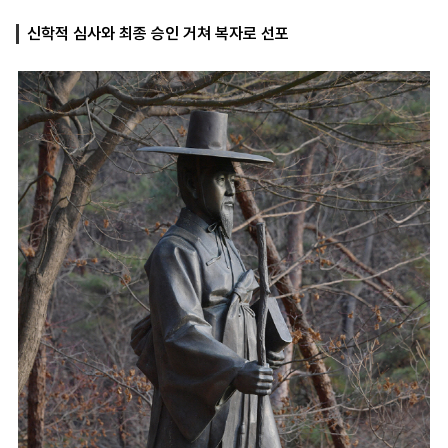
신학적 심사와 최종 승인 거쳐 복자로 선포
마
운
대
켓
세
학
파
동
워
문
골
프