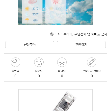
ⓒ 아시아투데이, 무단전재 및 재배포 금지
Unmute
신문구독
후원하기
좋아요
슬퍼요
화나요
후속기사 원해요
0
0
0
0