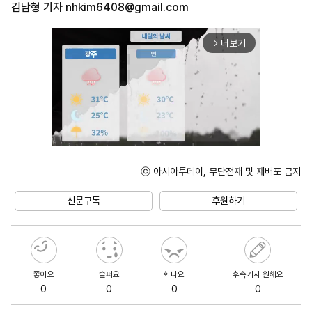
김남형 기자
nhkim6408@gmail.com
더보기
arrow_forward_ios
ⓒ 아시아투데이, 무단전재 및 재배포 금지
Unmute
신문구독
후원하기
좋아요
슬퍼요
화나요
후속기사 원해요
0
0
0
0