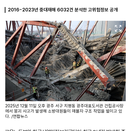
2016~2023년 중대재해 6032건 분석한 고위험정보 공개
마
운
대
켓
세
학
파
동
워
문
골
프
2025년 12월 11일 오후 광주 서구 치평동 광주대표도서관 건립공사장
에서 붕괴 사고가 발생해 소방대원들이 매몰자 구조 작업을 벌이고 있
다. /연합뉴스