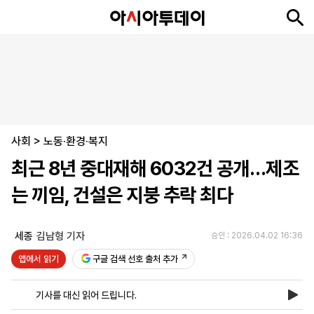
뉴
최
속
정
사
경
국
오
피
아
문
포
스
신
보
치
회
제
제
피
플
투
화
토
니
시
·
사회
언
티
스
>
노동·환경·복지
포
최근 8년 중대재해 6032건 공개…제조
츠
는 끼임, 건설은 지붕 추락 최다
ENGLISH
中
Tiếng
文
Việt
세종
김남형 기자
승인 : 2026.04.02 16:36
앱에서 읽기
구글 검색 선호 출처 추가
지
신
후
제
회
앱
면
문
원
보
사
설
기사를 대신 읽어 드립니다.
보
구
하
24
소
치
기
독
기
시
개