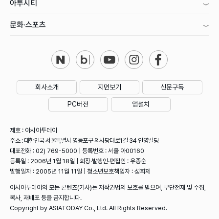
아투시티
문화·스포츠
회사소개
지면보기
신문구독
PC버전
앱설치
제호 : 아시아투데이
주소 : 대한민국 서울특별시 영등포구 의사당대로1길 34 인영빌딩
대표전화 : 02) 769-5000 | 등록번호 : 서울 아00160
등록일 : 2006년 1월 18일 | 회장·발행인·편집인 : 우종순
발행일자 : 2005년 11월 11일 | 청소년보호책임자 : 성희제
아시아투데이의 모든 콘텐츠(기사)는 저작권법의 보호를 받으며, 무단전재 및 수집,
복사, 재배포 등을 금지합니다.
Copyright by ASIATODAY Co., Ltd. All Rights Reserved.