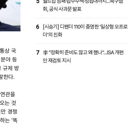
5
월드컵 참패·압수수색·성접대까지…축구협
회, 공식 사과문 발표
6
[시승기] 디펜더 110이 증명한 ‘일상형 오프로
더’의 진화
'통상 국
7
李 “정확히 준비도 않고 왜 했나”…ISA 개편
 분야 등
안 재검토 지시
 규제 방
말한다.
 연관을
오는 것
지만 경쟁
하는 '똑