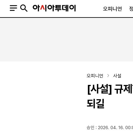
오피니언
오피니언
정치
사회
사설
정치일반
사회일반
칼럼·기고
청와대
사건·사고
기자의 눈
국회·정당
법원·검찰
피플
북한
교육·행정
오피니언
사설
외교
노동·복지·환경
[사설] 규
국방
보건·의학
정부
되길
SNS
승인 : 2026. 04. 16. 00:
뉴스스탠드
네이버블로그
아투TV(유튜브)
페이스북