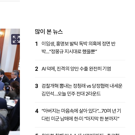
패밀리사이트
마켓파워
아투TV
대학동문골프최강전
많이 본 뉴스
1
이임생, 홍명보 발탁 독박 의혹에 정면 반
박…“정몽규 지시대로 했을뿐”
2
AI 덕에, 진격의 양안 수출 완전히 기염
3
검찰개혁 뽐내는 정청래 vs 당정협력 내세운
김민석…오늘 민주 전대 2라운드
4
“아버지는 마음속에 살아 있다”…70여 년 기
다린 미군 남매에 한·미 “마지막 한 분까지”