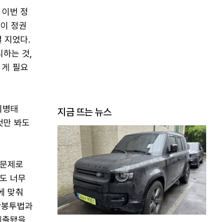
 이번 정
력이 정권
 지었다.
리하는 것,
 게 필요
이병태
지금 뜨는 뉴스
것만 봐도
 문제로
도 너무
에 맞춰
노란봉투법과
제출됐을