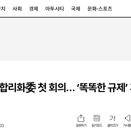
정치
사회
경제
아투시티
국제
문화·스포츠
경제
아투시티
국제
경제일반
종합
세계일반
정책
메트로
아시아·호주
금융·증권
경기·인천
북미
산업
세종·충청
중남미
IT·과학
영남
유럽
제합리화委 첫 회의… ‘똑똑한 규제’
부동산
호남
중동·아프리
유통
강원
중기·벤처
제주
00
공유하기
읽기모드
글자크기
기사듣
인스타그램