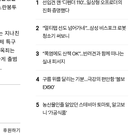
1
선입견 깬 ‘디펜더 110’…일상형 오프로더의
 노란봉투
진화 증명했다
2
“멀티탭 선도 넘어가네”…삼성 비스포크 로봇
는 지나친
청소기 써보니
규제 특구
 옥죄는
3
“폭염에도 산책 OK”…반려견과 함께 떠나는
차게 출범
실내 피서지
.
4
구름 위를 달리는 기분…극강의 편안함 ‘볼보
EX90’
5
농산물인줄 알았던 스테비아 토마토, 알고보
니 ‘가공식품’
후원하기