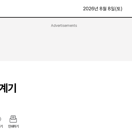
2026년 8월 8일(토)
Advertisements
문화·스포츠
최신
전체
방송
지면보기
가요
구독신청
영화
First Edition
문화
후원하기
 계기
카
종교
제보24시
스포츠
알립니다
여행
기
인쇄하기