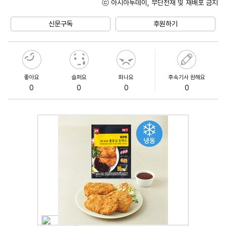
ⓒ 아시아투데이, 무단전재 및 재배포 금지
Mute
신문구독
후원하기
좋아요
슬퍼요
화나요
후속기사 원해요
0
0
0
0