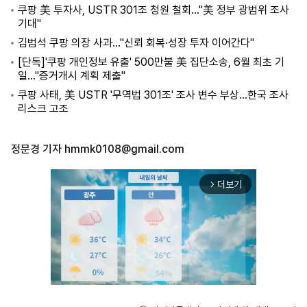
쿠팡 美 투자사, USTR 301조 청원 철회…"美 정부 광범위 조사
기대"
김범석 쿠팡 의장 사과…"신뢰 회복·성장 투자 이어간다"
[단독]'쿠팡 개인정보 유출' 500만불 美 집단소송, 6월 최초 기
일…"증거개시 계획 제출"
쿠팡 사태, 美 USTR '무역법 301조' 조사 변수 부상…한국 조사
리스크 고조
정문경 기자
hmmk0108@gmail.com
더보기
arrow_forward_ios