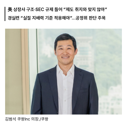
美 상장사 구조·SEC 규제 들어 “제도 취지와 맞지 않아”
경실련 “실질 지배력 기준 적용해야”…공정위 판단 주목
마
운
대
켓
세
학
파
동
워
문
골
프
김범석 쿠팡Inc 의장./쿠팡