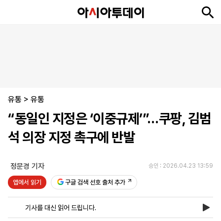
뉴
최
속
정
사
경
국
오
피
아
문
포
스
신
보
치
회
제
제
피
플
투
화
토
니
시
·
유통
언
티
스
>
유통
포
“동일인 지정은 ‘이중규제’”…쿠팡, 김범
츠
석 의장 지정 촉구에 반발
ENGLISH
中
Tiếng
文
Việt
정문경 기자
승인 : 2026.04.23 13:59
앱에서 읽기
구글 검색 선호 출처 추가
지
신
후
제
회
앱
면
문
원
보
사
설
기사를 대신 읽어 드립니다.
보
구
하
24
소
치
기
독
기
시
개