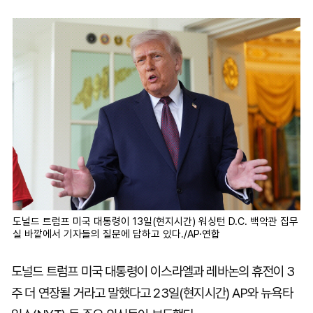
마
운
대
켓
세
학
파
동
워
문
골
프
도널드 트럼프 미국 대통령이 13일(현지시간) 워싱턴 D.C. 백악관 집무
실 바깥에서 기자들의 질문에 답하고 있다./AP·연합
도널드 트럼프 미국 대통령이 이스라엘과 레바논의 휴전이 3
주 더 연장될 거라고 말했다고 23일(현지시간) AP와 뉴욕타