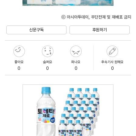
ⓒ 아시아투데이, 무단전재 및 재배포 금지
Unmute
신문구독
후원하기
좋아요
슬퍼요
화나요
후속기사 원해요
0
0
0
0