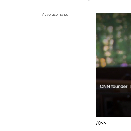
다국어뉴스
ENGLISH
Tiếng Việt
中文
Advertisements
/CNN