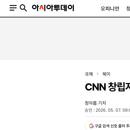
오피니언
오피니언
정치
사회
사설
정치일반
사회일반
칼럼·기고
청와대
사건·사고
기자의 눈
국회·정당
법원·검찰
피플
북한
교육·행정
국제
북미
외교
노동·복지·환경
CNN 창립자
국방
보건·의학
정부
정아름 기자
승인 : 2026. 05. 07. 09:
SNS
뉴스스탠드
네이버블로그
아투TV(유튜브)
페이스북
구글 검색 선호 출처 