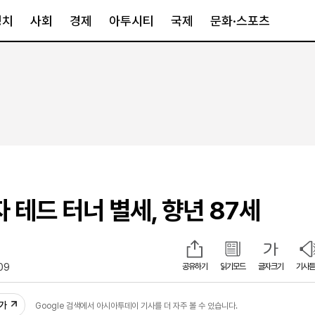
정치
사회
경제
아투시티
국제
문화·스포츠
경제
아투시티
국제
경제일반
종합
세계일반
정책
메트로
아시아·호주
금융·증권
경기·인천
북미
산업
세종·충청
중남미
IT·과학
영남
유럽
 테드 터너 별세, 향년 87세
부동산
호남
중동·아프리
유통
강원
중기·벤처
제주
09
공유하기
읽기모드
글자크기
기사듣
인스타그램
추가
Google 검색에서 아시아투데이 기사를 더 자주 볼 수 있습니다.