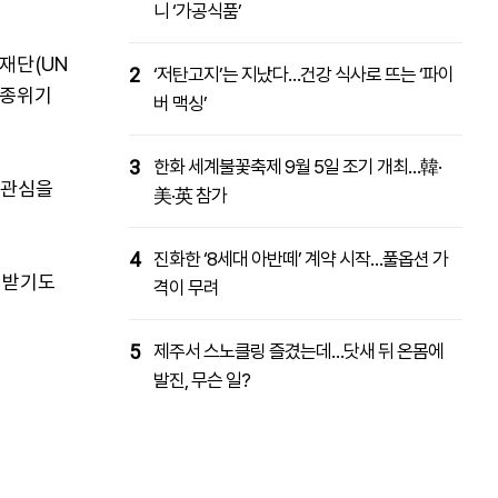
니 ‘가공식품’
재단(UN
2
‘저탄고지’는 지났다…건강 식사로 뜨는 ‘파이
멸종위기
버 맥싱’
3
한화 세계불꽃축제 9월 5일 조기 개최…韓·
 관심을
美·英 참가
4
진화한 ‘8세대 아반떼’ 계약 시작…풀옵션 가
 받기도
격이 무려
5
제주서 스노클링 즐겼는데…닷새 뒤 온몸에
발진, 무슨 일?