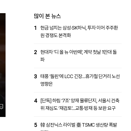
패밀리사이트
마켓파워
아투TV
대학동문골프최강전
많이 본 뉴스
1
현금 넘치는 삼성·SK하닉, 투자 이어 주주환
원 경쟁도 본격화
2
현대차 ‘디 올 뉴 아반떼’, 계약 첫날 1만대 돌
파
3
태풍 ‘돌핀’에 LCC 긴장…휴가철 단거리 노선
영향은
4
[단독] 하림 ‘7조’ 양재 물류단지, 서울시 건축
위 재심도 ‘재검토’…교통·방재 등 보완 요구
5
韓 삼전닉스 라이벌 臺 TSMC 생산량 폭발