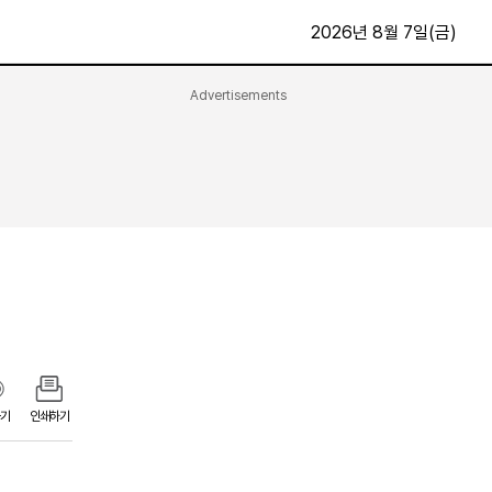
2026년 8월 7일(금)
Advertisements
문화·스포츠
최신
전체
방송
지면보기
가요
구독신청
영화
First Edition
문화
후원하기
카
종교
제보24시
스포츠
알립니다
여행
기
인쇄하기