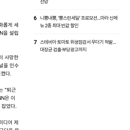
전망
6
니뽕내뽕, ‘뽕스런세일’ 프로모션…마라 신메
화롭게 세
뉴 2종 최대 반값 할인
NN을 설립
7
스테비아 토마토 위생점검서 무더기 적발…
대장균 검출·부당광고까지
이 사망한
채널을 인수
시켰다.
는 "퇴근
NN은 이
 잡았다.
 미디어 제