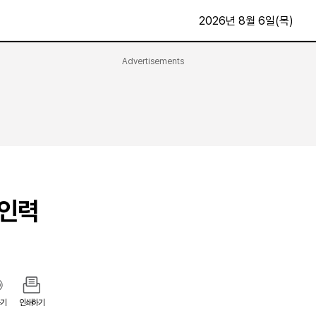
2026년 8월 6일(목)
Advertisements
문화·스포츠
최신
전체
방송
지면보기
가요
구독신청
영화
First Edition
문화
후원하기
 인력
카
종교
제보24시
스포츠
알립니다
여행
기
인쇄하기