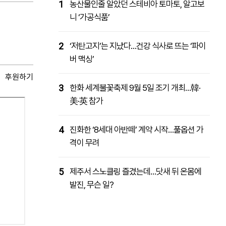
1
농산물인줄 알았던 스테비아 토마토, 알고보
니 ‘가공식품’
2
‘저탄고지’는 지났다…건강 식사로 뜨는 ‘파이
버 맥싱’
후원하기
3
한화 세계불꽃축제 9월 5일 조기 개최…韓·
美·英 참가
4
진화한 ‘8세대 아반떼’ 계약 시작…풀옵션 가
격이 무려
5
제주서 스노클링 즐겼는데…닷새 뒤 온몸에
발진, 무슨 일?