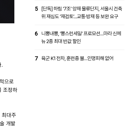
5
[단독] 하림 ‘7조’ 양재 물류단지, 서울시 건축
위 재심도 ‘재검토’…교통·방재 등 보완 요구
6
니뽕내뽕, ‘뽕스런세일’ 프로모션…마라 신메
뉴 2종 최대 반값 할인
7
육군 K1 전차, 훈련중 불…인명피해 없어
.
속적으로
를 조정하
 최대주
술 개발