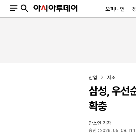
오피니언
오피니언
정치
사회
사설
정치일반
사회일반
칼럼·기고
청와대
사건·사고
기자의 눈
국회·정당
법원·검찰
피플
북한
교육·행정
산업
제조
외교
노동·복지·환경
삼성, 우
국방
보건·의학
정부
확충
안소연 기자
SNS
승인 : 2026. 05. 08. 11:
뉴스스탠드
네이버블로그
아투TV(유튜브)
페이스북