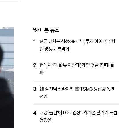
패밀리사이트
마켓파워
아투TV
대학동문골프최강전
많이 본 뉴스
1
현금 넘치는 삼성·SK하닉, 투자 이어 주주환
원 경쟁도 본격화
2
현대차 ‘디 올 뉴 아반떼’, 계약 첫날 1만대 돌
파
3
韓 삼전닉스 라이벌 臺 TSMC 생산량 폭발
전망
4
태풍 ‘돌핀’에 LCC 긴장…휴가철 단거리 노선
영향은