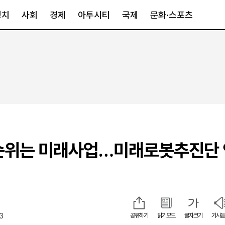
정치
사회
경제
아투시티
국제
문화·스포츠
경제
아투시티
국제
경제일반
종합
세계일반
정책
메트로
아시아·호주
금융·증권
경기·인천
북미
산업
세종·충청
중남미
IT·과학
영남
유럽
선순위는 미래사업…미래로봇추진단
부동산
호남
중동·아프리
유통
강원
중기·벤처
제주
13
공유하기
읽기모드
글자크기
기사듣
인스타그램