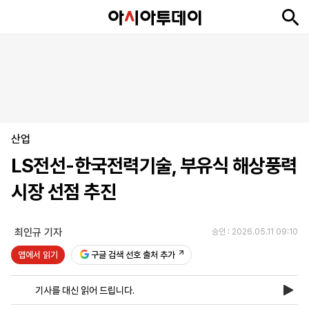
뉴
최
속
정
사
경
국
오
피
아
문
포
스
신
보
치
회
제
제
피
플
투
화
토
니
시
·
산업
언
티
스
포
LS전선-한국전력기술, 부유식 해상풍력
츠
시장 선점 추진
ENGLISH
中
Tiếng
文
Việt
최인규 기자
승인 : 2026.05.11 09:10
앱에서 읽기
구글 검색 선호 출처 추가
지
신
후
제
회
앱
면
문
원
보
사
설
기사를 대신 읽어 드립니다.
보
구
하
24
소
치
기
독
기
시
개