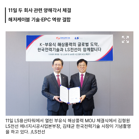
11일 두 회사 관련 양해각서 체결
해저케이블 기술·EPC 역량 결합
마
운
대
켓
세
학
파
동
워
문
골
프
11일 LS용산타워에서 열린 부유식 해상풍력 MOU 체결식에서 김형원
LS전선 에너지시공사업본부장, 김태균 한국전력기술 사장이 기념촬영
을 하고 있다. /LS전선