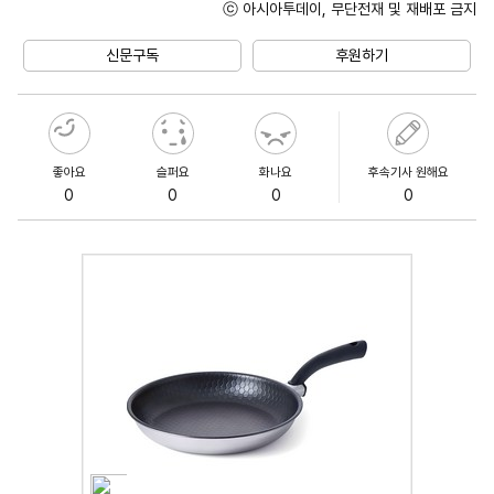
ⓒ 아시아투데이, 무단전재 및 재배포 금지
Unmute
신문구독
후원하기
좋아요
슬퍼요
화나요
후속기사 원해요
0
0
0
0