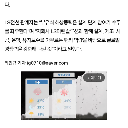
다.
LS전선 관계자는 "부유식 해상풍력은 설계 단계 참여가 수주
를 좌우한다"며 "자회사 LS마린솔루션과 함께 설계, 제조, 시
공, 운영, 유지보수를 아우르는 턴키 역량을 바탕으로 글로벌
경쟁력을 강화해 나갈 것"이라고 말했다.
최인규 기자
ig0710@naver.com
더보기
arrow_forward_ios