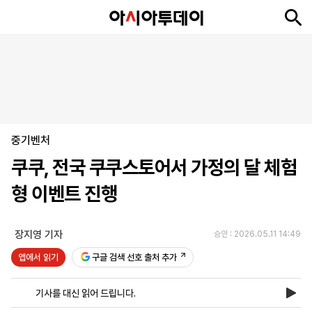
뉴
최
속
정
사
경
국
오
피
아
문
포
스
신
보
치
회
제
제
피
플
투
화
토
니
시
·
중기벤처
언
티
스
포
쿠쿠, 전국 쿠쿠스토어서 가정의 달 체험
츠
형 이벤트 진행
ENGLISH
中
Tiếng
文
Việt
장지영 기자
승인 : 2026.05.11 14:49
앱에서 읽기
구글 검색 선호 출처 추가
지
신
후
제
회
앱
면
문
원
보
사
설
기사를 대신 읽어 드립니다.
보
구
하
24
소
치
기
독
기
시
개