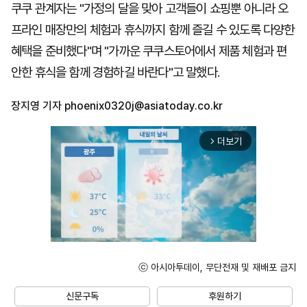
쿠쿠 관계자는 "가정의 달을 맞아 고객들이 쇼핑뿐 아니라 오
프라인 매장만의 체험과 휴식까지 함께 즐길 수 있도록 다양한
혜택을 준비했다"며 "가까운 쿠쿠스토어에서 제품 체험과 편
안한 휴식을 함께 경험하길 바란다"고 말했다.
장지영 기자
phoenix0320j@asiatoday.co.kr
더보기
arrow_forward_ios
ⓒ 아시아투데이, 무단전재 및 재배포 금지
Mute
신문구독
후원하기