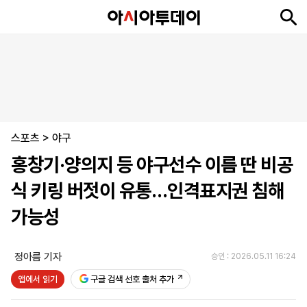
뉴
최
속
정
사
경
국
오
피
아
문
포
스
신
보
치
회
제
제
피
플
투
화
토
니
시
·
스포츠
언
티
스
>
야구
포
홍창기·양의지 등 야구선수 이름 딴 비공
츠
식 키링 버젓이 유통…인격표지권 침해
ENGLISH
中
Tiếng
가능성
文
Việt
정아름 기자
승인 : 2026.05.11 16:24
지
신
후
제
회
앱
앱에서 읽기
구글 검색 선호 출처 추가
면
문
원
보
사
설
보
구
하
24
소
치
기
독
기
시
개