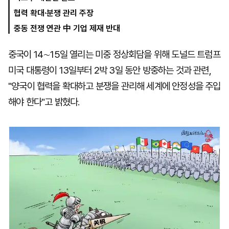
협력 확대·분쟁 관리 주장
중동 전쟁 연관 中 기업 제재 반대
마
운
대
켓
세
학
중국이 14∼15일 열리는 미중 정상회담을 위해 도널드 트럼프
파
동
워
문
미국 대통령이 13일부터 2박 3일 동안 방중하는 것과 관련,
골
프
"양국이 협력을 확대하고 분쟁을 관리해 세계에 안정성을 주입
해야 한다"고 밝혔다.