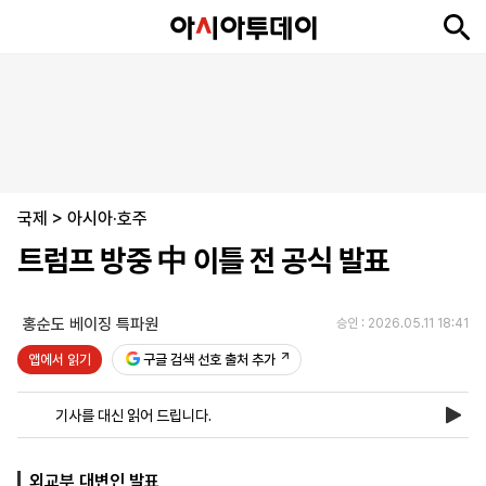
뉴
최
속
정
사
경
국
오
피
아
문
포
스
신
보
치
회
제
제
피
플
투
화
토
니
시
·
국제
언
티
스
>
아시아·호주
포
트럼프 방중 中 이틀 전 공식 발표
츠
홍순도 베이징 특파원
승인 : 2026.05.11 18:41
ENGLISH
中
Tiếng
文
Việt
앱에서 읽기
구글 검색 선호 출처 추가
기사를 대신 읽어 드립니다.
지
신
후
제
회
앱
면
문
원
보
사
설
보
구
하
24
소
치
외교부 대변인 발표
기
독
기
시
개